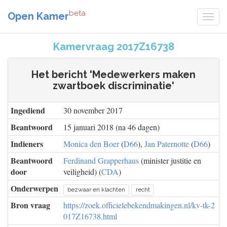
beta
Open Kamer
Kamervraag 2017Z16738
Het bericht 'Medewerkers maken
zwartboek discriminatie'
Ingediend
30 november 2017
Beantwoord
15 januari 2018 (na 46 dagen)
Indieners
Monica den Boer
(
D66
),
Jan Paternotte
(
D66
)
Beantwoord
Ferdinand Grapperhaus
(minister justitie en
door
veiligheid) (
CDA
)
Onderwerpen
bezwaar en klachten
recht
Bron vraag
https://zoek.officielebekendmakingen.nl/kv-tk-2
017Z16738.html