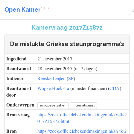
beta
Open Kamer
Kamervraag 2017Z15872
De mislukte Griekse steunprogramma’s
Ingediend
21 november 2017
Beantwoord
28 november 2017 (na 7 dagen)
Indiener
Renske Leijten
(
SP
)
Beantwoord
Wopke Hoekstra
(minister financiën) (
CDA
)
door
Onderwerpen
europese zaken
internationaal
Bron vraag
https://zoek.officielebekendmakingen.nl/kv-tk-2
017Z15872.html
Bron
https://zoek.officielebekendmakingen.nl/ah-tk-2