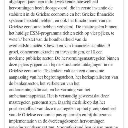
afgelopen jaren een indrukwekkende hoeveelheid
hervormingen heeft doorgevoerd, die in eerste instantie de
stabiliteit in de Griekse economie en het Griekse financiële
systeem hersteld hebben, en ook het functioneren van de
Griekse economie hebben verbeterd. De maatregelen binnen
het huidige ESM-programma richten zich op vier pijlers, te
weten7 herstel van de houdbaarheid van de
overheidsfinanciën,8 bewaken van financiële stabiliteit,9
groei, concurrentiekracht en investeringen, en10 een
moderne publieke sector. De hervormingsmaatregelen binnen
deze pijlers grijpen aan bij de structurele uitdagingen in de
Griekse economie. Te denken valt aan een duurzame
aanpassing van het begrotingstekort, het herkapitaliseren van
de bankensector, het verbeteren van het
ondernemingsklimaat, en hervorming van het
ambtenarenapparaat. Het is verstandig geweest dat deze
maatregelen genomen zijn. Daarbij merk ik op dat het
positieve effect van deze maatregelen op het groeipotentieel
van de Griekse economie pas op termijn en bij duurzame
implementatie van de overeengekomen hervormingen
volledig zichtbaar zal zijn. Vooruitkijkend ben ik van mening