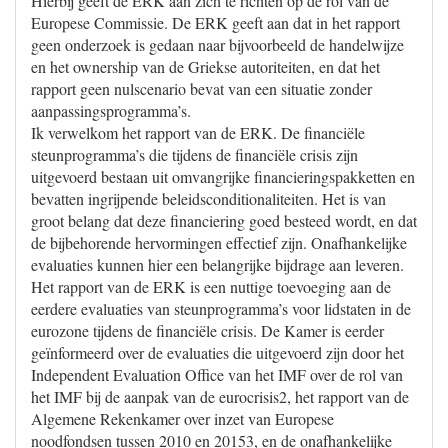
Hierbij geeft de ERK aan zich te richten op de rol van de
Europese Commissie. De ERK geeft aan dat in het rapport
geen onderzoek is gedaan naar bijvoorbeeld de handelwijze
en het ownership van de Griekse autoriteiten, en dat het
rapport geen nulscenario bevat van een situatie zonder
aanpassingsprogramma’s.
Ik verwelkom het rapport van de ERK. De financiële
steunprogramma’s die tijdens de financiële crisis zijn
uitgevoerd bestaan uit omvangrijke financieringspakketten en
bevatten ingrijpende beleidsconditionaliteiten. Het is van
groot belang dat deze financiering goed besteed wordt, en dat
de bijbehorende hervormingen effectief zijn. Onafhankelijke
evaluaties kunnen hier een belangrijke bijdrage aan leveren.
Het rapport van de ERK is een nuttige toevoeging aan de
eerdere evaluaties van steunprogramma’s voor lidstaten in de
eurozone tijdens de financiële crisis. De Kamer is eerder
geïnformeerd over de evaluaties die uitgevoerd zijn door het
Independent Evaluation Office van het IMF over de rol van
het IMF bij de aanpak van de eurocrisis2, het rapport van de
Algemene Rekenkamer over inzet van Europese
noodfondsen tussen 2010 en 20153, en de onafhankelijke