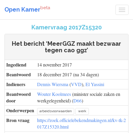
beta
Open Kamer
Kamervraag 2017Z15320
Het bericht ‘MeerGGZ maakt bezwaar
tegen cao ggz’
Ingediend
14 november 2017
Beantwoord
18 december 2017 (na 34 dagen)
Indieners
Dennis Wiersma
(
VVD
),
El Yassini
Beantwoord
Wouter Koolmees
(minister sociale zaken en
door
werkgelegenheid) (
D66
)
Onderwerpen
arbeidsvoorwaarden
werk
Bron vraag
https://zoek.officielebekendmakingen.nl/kv-tk-2
017Z15320.html