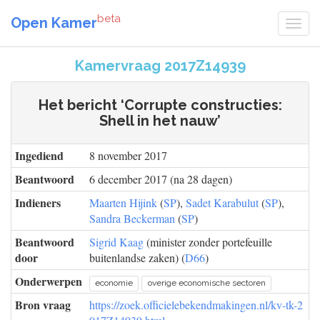
beta
Open Kamer
Kamervraag 2017Z14939
Het bericht ‘Corrupte constructies:
Shell in het nauw’
Ingediend
8 november 2017
Beantwoord
6 december 2017 (na 28 dagen)
Indieners
Maarten Hijink
(
SP
),
Sadet Karabulut
(
SP
),
Sandra Beckerman
(
SP
)
Beantwoord
Sigrid Kaag
(minister zonder portefeuille
door
buitenlandse zaken) (
D66
)
Onderwerpen
economie
overige economische sectoren
Bron vraag
https://zoek.officielebekendmakingen.nl/kv-tk-2