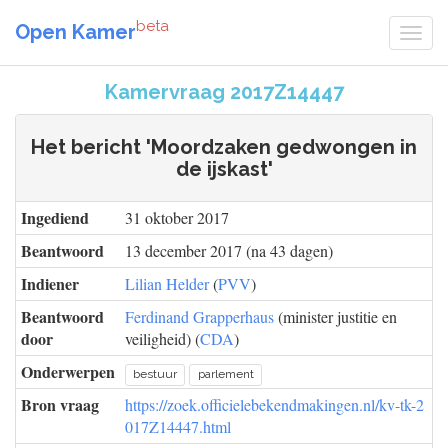
beta
Open Kamer
Kamervraag 2017Z14447
Het bericht 'Moordzaken gedwongen in
de ijskast'
Ingediend
31 oktober 2017
Beantwoord
13 december 2017 (na 43 dagen)
Indiener
Lilian Helder
(
PVV
)
Beantwoord
Ferdinand Grapperhaus
(minister justitie en
door
veiligheid) (
CDA
)
Onderwerpen
bestuur
parlement
Bron vraag
https://zoek.officielebekendmakingen.nl/kv-tk-2
017Z14447.html