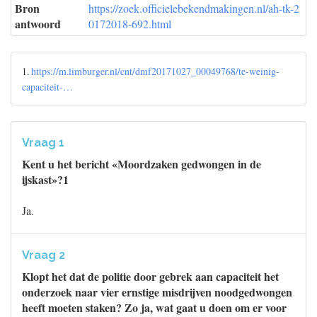
Bron
https://zoek.officielebekendmakingen.nl/ah-tk-2
antwoord
0172018-692.html
1.
https://m.limburger.nl/cnt/dmf20171027_00049768/te-weinig-
capaciteit-…
Vraag 1
Kent u het bericht «Moordzaken gedwongen in de
ijskast»?1
Ja.
Vraag 2
Klopt het dat de politie door gebrek aan capaciteit het
onderzoek naar vier ernstige misdrijven noodgedwongen
heeft moeten staken? Zo ja, wat gaat u doen om er voor