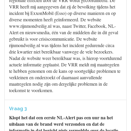
regionale effecten door de VRR wordt gecoördineerd. De
VRR heeft mij aangegeven dat zij de bevolking tijdens het
incident bij ExxonMobil (Esso) op diverse manieren en op
diverse momenten heeft geïnformeerd. De website
www.rijnmondveilig.nl was, naast Twitter, Facebook, NL-
Alert en nieuwsmedia, één van de middelen die in dit geval
gebruikt is voor crisiscommunicatie. De website
rijnmondveilig.nl was tijdens het incident gedurende circa
drie kwartier niet bereikbaar vanwege de vele bezoekers.
Nadat de website weer bereikbaar was, is hierop voortdurend
actuele informatie geplaatst. De VRR meldt mij maatregelen
te hebben genomen om de kans op soortgelijke problemen te
verkleinen en onderzoekt of daarnaast aanvullende
maatregelen nodig zijn om dergelijke problemen in de
toekomst te voorkomen.
Vraag 3
Klopt het dat een eerste NL-Alert pas een uur na het
uitslaan van de brand werd verzonden en dat de
informatie in dat bericht niets vermeldde over de locatie