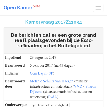
beta
Open Kamer
Kamervraag 2017Z11034
De berichten dat er een grote brand
heeft plaatsgevonden bij de Esso-
raffinaderij in het Botlekgebied
Ingediend
23 augustus 2017
Beantwoord
5 oktober 2017 (na 43 dagen)
Indiener
Cem Laçin
(
SP
)
Beantwoord
Melanie Schultz van Haegen
(minister
door
infrastructuur en waterstaat) (
VVD
),
Sharon
Dijksma
(staatssecretaris infrastructuur en
waterstaat) (
PvdA
)
Onderwerpen
openbare orde en veiligheid