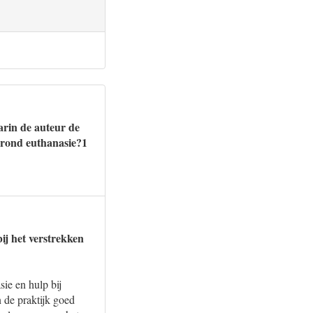
arin de auteur de
s rond euthanasie?1
ij het verstrekken
e en hulp bij
n de praktijk goed