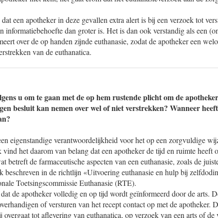
 dat een apotheker in deze gevallen extra alert is bij een verzoek tot ver
ijn informatiebehoefte dan groter is. Het is dan ook verstandig als een (
rmeert over de op handen zijnde euthanasie, zodat de apotheker een wel
erstrekken van de euthanatica.
olgens u om te gaan met de op hem rustende plicht om de apotheker
gen besluit kan nemen over wel of niet verstrekken? Wanneer heeft 
aan?
en eigenstandige verantwoordelijkheid voor het op een zorgvuldige wijz
k vind het daarom van belang dat een apotheker de tijd en ruimte heeft o
 betreft de farmaceutische aspecten van een euthanasie, zoals de juis
k beschreven in de richtlijn «Uitvoering euthanasie en hulp bij zelfdod
onale Toetsingscommissie Euthanasie (RTE).
 dat de apotheker volledig en op tijd wordt geïnformeerd door de arts. De
overhandigen of versturen van het recept contact op met de apotheker. 
ij overgaat tot aflevering van euthanatica, op verzoek van een arts of d