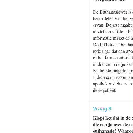
De Euthanasiewet is o
beoordelen van het ve
ervan. De arts maakt 
uitzichtloos lijden, b
informatie maakt de a
De RTE toetst het han
rede ligt» dat een ap
of het farmaceutisch 
middelen in de juiste
Niettemin mag de ap
Indien een arts om and
apotheker zich ervan 
deze patiënt.
Vraag 8
Klopt het dat in de
die er zijn over de 
euthanasie? Waarom 