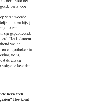
 als norm voor het
 goede basis voor
g op verantwoorde
lijk – indien hij/zij
ing. Er zijn
jn zijn gepubliceerd.
teerd. Het is daarom
inhoud van de
rtsen en apothekers in
iding toe is,
dat de arts en
n volgende keer dan
piële bezwaren
fgezien? Hoe komt