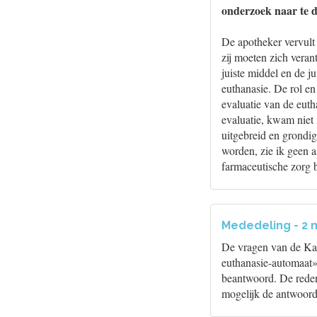
onderzoek naar te 
De apotheker vervult 
zij moeten zich veran
juiste middel en de ju
euthanasie. De rol e
evaluatie van de eut
evaluatie, kwam niet
uitgebreid en grondig
worden, zie ik geen a
farmaceutische zorg b
Mededeling - 2 
De vragen van de Kam
euthanasie-automaat»
beantwoord. De reden v
mogelijk de antwoor