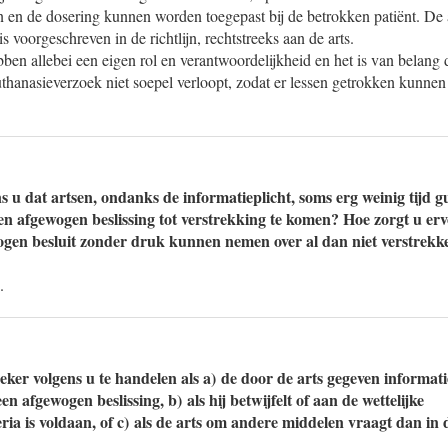
 en de dosering kunnen worden toegepast bij de betrokken patiënt. De 
is voorgeschreven in de richtlijn, rechtstreeks aan de arts.
ben allebei een eigen rol en verantwoordelijkheid en het is van belang 
uthanasieverzoek niet soepel verloopt, zodat er lessen getrokken kunne
s u dat artsen, ondanks de informatieplicht, soms erg weinig tijd 
en afgewogen beslissing tot verstrekking te komen? Hoe zorgt u er
wogen besluit zonder druk kunnen nemen over al dan niet verstrek
.
ker volgens u te handelen als a) de door de arts gegeven informatie
en afgewogen beslissing, b) als hij betwijfelt of aan de wettelijke
ria is voldaan, of c) als de arts om andere middelen vraagt dan in de