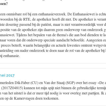
doen?
een onmisbare rol bij een euthanasieverzoek. De Euthanasiewet is echter
twoorden bij de RTE, de apotheker hoeft dit niet. De apotheker is veran
iste dosering passend bij de patiënt, maar is niet verantwoordelijk voor 
n positie van de apotheker zijn daarom geen onderwerp van onderzoek g
hanasiewet. Tijdens het bepalen van de thema’s die aan bod dienden te 
 naar voren dat dit onderwerp speciale aandacht behoefde. Aangezien e
 proces betreft, waarin belangrijke en actuele kwesties omtrent wetgev
anleiding om nader onderzoek te doen naar de rol van de apotheker bij 
ij euthanasie.
mei 2017
erleden Dik-Faber (CU) en Van der Staaij (SGP) over het essay «De a
 (2017Z04815) kunnen tot mijn spijt niet binnen de gebruikelijke termi
an het uitstel is dat er meer tijd nodig is voor overleg met partijen. Ik
den op de Kamervragen doen toekomen.