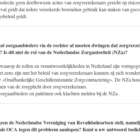
selectie geen doelbewuste acties van zorgverzekeraars gericht op risicos
eval geldt dat iedere verzekerde bovendien gebruik kan maken van geco
sbeleid geldt.
at zorgaanbieders via de rechter af moeten dwingen dat zorgverz
 Is dit niet de rol van de Nederlandse Zorgautoriteit (NZa)?
e waarop de rollen en verantwoordelijkheden in Nederland zijn vormgeg
et eens zijn met het beleid van zorgverzekeraars kunnen zij zich wenden 
e «Onafhankelijke Geschilleninstantie Zorgcontractering». De NZa hou
men van de zorgplicht door zorgverzekeraars.
zorgaanbieders en patiënten ook klachten melden bij de NZa.
geen de Nederlandse Vereniging van Revalidatieartsen stelt, nameli
oals OCA tegen dit probleem aanlopen? Kunt u uw antwoord toelic