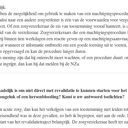
ijk.
ben de mogelijkheid om gebruik te maken van een machtigingsprocedu
list naar een andere zorgverlener is één van de voorwaarden voor vergo
et. Of een zorgverzekeraar de eis van toestemming vooraf hanteert, is 
id van de verzekeraar. Zorgverzekeraars die een machtigingsprocedure 
zij binnen tien werkdagen een reactie geven op een machtigingsaanvraa
t wanneer er informatie ontbreekt om een goede toetsing uit te voeren
n opgevraagd en kan de procedure langer duren.
n mening zijn dat hij onterecht moet wachten, of een procedure duurt
r ingrijpt, dan kan hij dat melden bij de NZa.
adelijk is om niet direct met revalidatie te kunnen starten voor he
 ongeluk of een hersenbloeding? Kunt u uw antwoord toelichten?
an acute zorg, dan kan het verkrijgen van een toestemming niet leiden tot
isendheid was in deze gevallen, zo heb ik begrepen, niet aan de orde. I
tart van het revalidatietraject belangrijk. De zorgverzekeraar heeft ter z