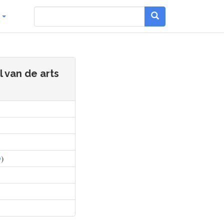
g
 van de arts
D
)