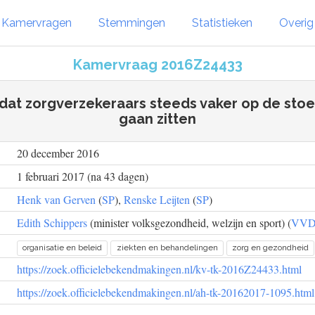
Kamervragen
Stemmingen
Statistieken
Overi
Kamervraag 2016Z24433
 dat zorgverzekeraars steeds vaker op de stoel
gaan zitten
20 december 2016
1 februari 2017 (na 43 dagen)
Henk van Gerven
(
SP
),
Renske Leijten
(
SP
)
Edith Schippers
(minister volksgezondheid, welzijn en sport) (
VV
organisatie en beleid
ziekten en behandelingen
zorg en gezondheid
https://zoek.officielebekendmakingen.nl/kv-tk-2016Z24433.html
https://zoek.officielebekendmakingen.nl/ah-tk-20162017-1095.html