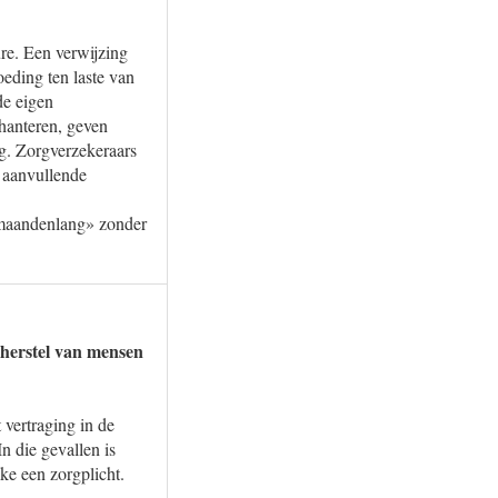
re. Een verwijzing
eding ten laste van
de eigen
hanteren, geven
g. Zorgverzekeraars
, aanvullende
 «maandenlang» zonder
t herstel van mensen
 vertraging in de
n die gevallen is
ake een zorgplicht.