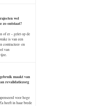
trajecten wel
e zo ontstaat?
n of er – gelet op de
prake is van een
n contracteer- en
eel van
ijze.
e gebruik maakt van
van revalidatiezorg
ompenseerd voor hoge
Za heeft in haar brede