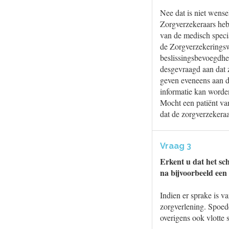
Nee dat is niet wensel
Zorgverzekeraars heb
van de medisch specia
de Zorgverzekeringsw
beslissingsbevoegdhe
desgevraagd aan dat 
geven eveneens aan da
informatie kan worde
Mocht een patiënt va
dat de zorgverzekeraa
Vraag 3
Erkent u dat het sch
na bijvoorbeeld een
Indien er sprake is v
zorgverlening. Spoede
overigens ook vlotte s