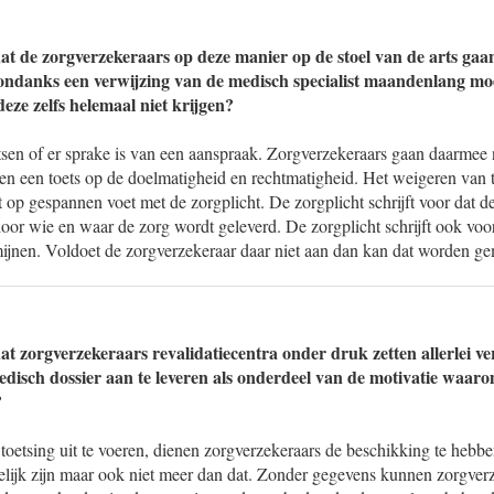
at de zorgverzekeraars op deze manier op de stoel van de arts gaan
ondanks een verwijzing van de medisch specialist maandenlang m
eze zelfs helemaal niet krijgen?
sen of er sprake is van een aanspraak. Zorgverzekeraars gaan daarmee n
doen een toets op de doelmatigheid en rechtmatigheid. Het weigeren va
t op gespannen voet met de zorgplicht. De zorgplicht schrijft voor dat d
door wie en waar de zorg wordt geleverd. De zorgplicht schrijft ook voo
rmijnen. Voldoet de zorgverzekeraar daar niet aan dan kan dat worden g
t zorgverzekeraars revalidatiecentra onder druk zetten allerlei ve
medisch dossier aan te leveren als onderdeel van de motivatie waaro
?
oetsing uit te voeren, dienen zorgverzekeraars de beschikking te hebb
elijk zijn maar ook niet meer dan dat. Zonder gegevens kunnen zorgverz