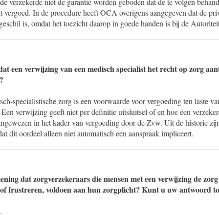
 de verzekerde niet de garantie worden geboden dat de te volgen behan
t vergoed. In de procedure heeft OCA overigens aangegeven dat de pri
schil is, omdat het toezicht daarop in goede handen is bij de Autorite
at een verwijzing van een medisch specialist het recht op zorg a
?
ch-specialistische zorg is een voorwaarde voor vergoeding ten laste va
Een verwijzing geeft niet per definitie uitsluitsel of en hoe een verzeke
angewezen in het kader van vergoeding door de Zvw. Uit de historie zi
t dit oordeel alleen niet automatisch een aanspraak impliceert.
ening dat zorgverzekeraars die mensen met een verwijzing de zorg 
f frustreren, voldoen aan hun zorgplicht? Kunt u uw antwoord to
.