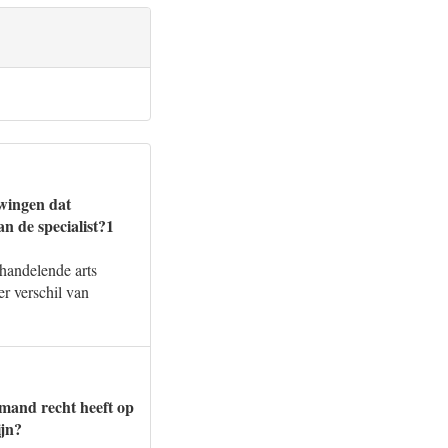
dwingen dat
n de specialist?1
handelende arts
er verschil van
mand recht heeft op
ijn?