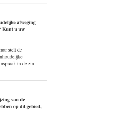
udelijke afweging
t? Kunt u uw
aar stelt de
inhoudelijke
anspraak in de zin
jzing van de
ebben op dit gebied,