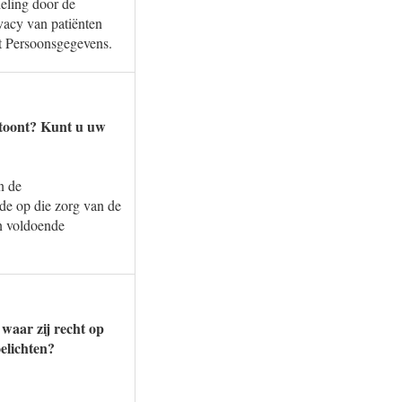
deling door de
vacy van patiënten
it Persoonsgegevens.
antoont? Kunt u uw
n de
rde op die zorg van de
jn voldoende
waar zij recht op
elichten?