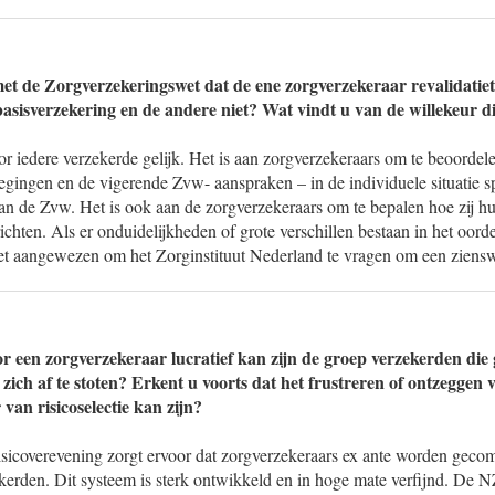
d met de Zorgverzekeringswet dat de ene zorgverzekeraar revalidatie
basisverzekering en de andere niet? Wat vindt u van de willekeur di
or iedere verzekerde gelijk. Het is aan zorgverzekeraars om te beoordele
gingen en de vigerende Zvw- aanspraken – in de individuele situatie s
an de Zvw. Het is ook aan de zorgverzekeraars om te bepalen hoe zij hu
ichten. Als er onduidelijkheden of grote verschillen bestaan in het oord
het aangewezen om het Zorginstituut Nederland te vragen om een ziensw
or een zorgverzekeraar lucratief kan zijn de groep verzekerden di
 zich af te stoten? Erkent u voorts dat het frustreren of ontzeggen 
 van risicoselectie kan zijn?
isicoverevening zorgt ervoor dat zorgverzekeraars ex ante worden gec
erden. Dit systeem is sterk ontwikkeld en in hoge mate verfijnd. De N