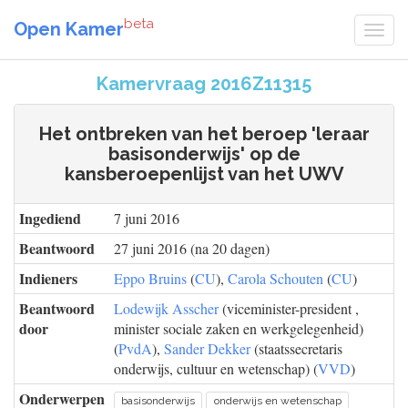
beta
Open Kamer
Kamervraag 2016Z11315
Het ontbreken van het beroep 'leraar
basisonderwijs' op de
kansberoepenlijst van het UWV
Ingediend
7 juni 2016
Beantwoord
27 juni 2016 (na 20 dagen)
Indieners
Eppo Bruins
(
CU
),
Carola Schouten
(
CU
)
Beantwoord
Lodewijk Asscher
(viceminister-president ,
door
minister sociale zaken en werkgelegenheid)
(
PvdA
),
Sander Dekker
(staatssecretaris
onderwijs, cultuur en wetenschap) (
VVD
)
Onderwerpen
basisonderwijs
onderwijs en wetenschap