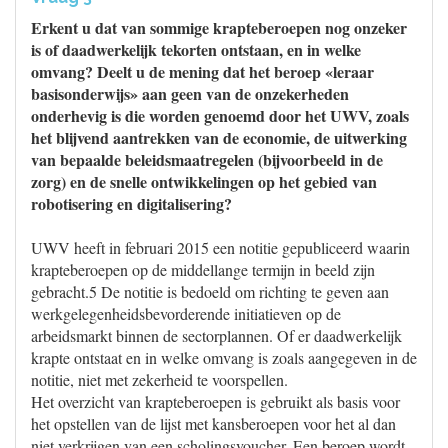
Erkent u dat van sommige krapteberoepen nog onzeker
is of daadwerkelijk tekorten ontstaan, en in welke
omvang? Deelt u de mening dat het beroep «leraar
basisonderwijs» aan geen van de onzekerheden
onderhevig is die worden genoemd door het UWV, zoals
het blijvend aantrekken van de economie, de uitwerking
van bepaalde beleidsmaatregelen (bijvoorbeeld in de
zorg) en de snelle ontwikkelingen op het gebied van
robotisering en digitalisering?
UWV heeft in februari 2015 een notitie gepubliceerd waarin
krapteberoepen op de middellange termijn in beeld zijn
gebracht.5 De notitie is bedoeld om richting te geven aan
werkgelegenheidsbevorderende initiatieven op de
arbeidsmarkt binnen de sectorplannen. Of er daadwerkelijk
krapte ontstaat en in welke omvang is zoals aangegeven in de
notitie, niet met zekerheid te voorspellen.
Het overzicht van krapteberoepen is gebruikt als basis voor
het opstellen van de lijst met kansberoepen voor het al dan
niet verkrijgen van een scholingsvoucher. Een beroep wordt