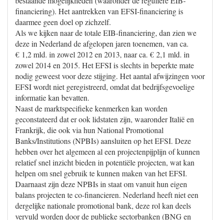
bestaande mogelijkheden (waaronder de reguliere EIB-
financiering). Het aantrekken van EFSI-financiering is
daarmee geen doel op zichzelf.
Als we kijken naar de totale EIB-financiering, dan zien we
deze in Nederland de afgelopen jaren toenemen, van ca.
€ 1,2 mld. in zowel 2012 en 2013, naar ca. € 2,1 mld. in
zowel 2014 en 2015. Het EFSI is slechts in beperkte mate
nodig geweest voor deze stijging. Het aantal afwijzingen voor
EFSI wordt niet geregistreerd, omdat dat bedrijfsgevoelige
informatie kan bevatten.
Naast de marktspecifieke kenmerken kan worden
geconstateerd dat er ook lidstaten zijn, waaronder Italië en
Frankrijk, die ook via hun National Promotional
Banks/Institutions (NPBIs) aansluiten op het EFSI. Deze
hebben over het algemeen al een projectenpijplijn of kunnen
relatief snel inzicht bieden in potentiële projecten, wat kan
helpen om snel gebruik te kunnen maken van het EFSI.
Daarnaast zijn deze NPBIs in staat om vanuit hun eigen
balans projecten te co-financieren. Nederland heeft niet een
dergelijke nationale promotional bank, deze rol kan deels
vervuld worden door de publieke sectorbanken (BNG en