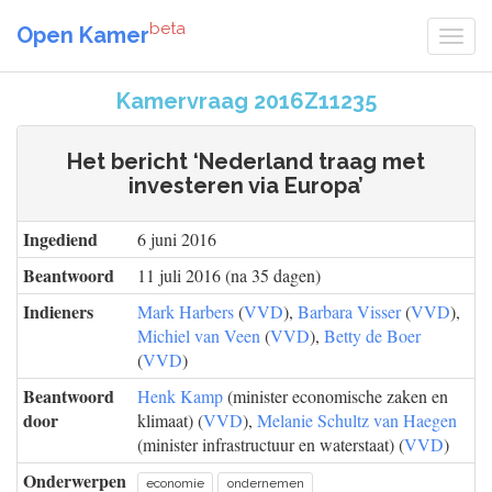
beta
Open Kamer
Kamervraag 2016Z11235
Het bericht ‘Nederland traag met
investeren via Europa’
Ingediend
6 juni 2016
Beantwoord
11 juli 2016 (na 35 dagen)
Indieners
Mark Harbers
(
VVD
),
Barbara Visser
(
VVD
),
Michiel van Veen
(
VVD
),
Betty de Boer
(
VVD
)
Beantwoord
Henk Kamp
(minister economische zaken en
door
klimaat) (
VVD
),
Melanie Schultz van Haegen
(minister infrastructuur en waterstaat) (
VVD
)
Onderwerpen
economie
ondernemen