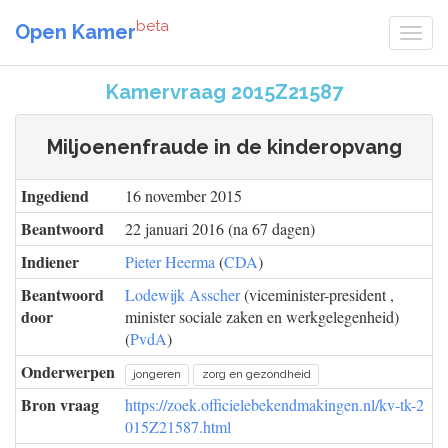
beta
Open Kamer
Kamervraag 2015Z21587
Miljoenenfraude in de kinderopvang
Ingediend
16 november 2015
Beantwoord
22 januari 2016 (na 67 dagen)
Indiener
Pieter Heerma
(
CDA
)
Beantwoord
Lodewijk Asscher
(viceminister-president ,
door
minister sociale zaken en werkgelegenheid)
(
PvdA
)
Onderwerpen
jongeren
zorg en gezondheid
Bron vraag
https://zoek.officielebekendmakingen.nl/kv-tk-2
015Z21587.html