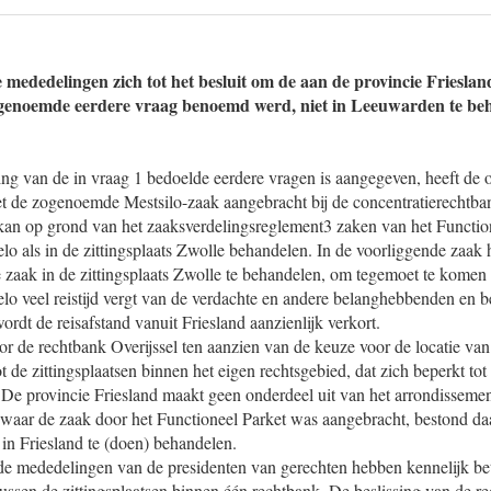
mededelingen zich tot het besluit om de aan de provincie Frieslan
n genoemde eerdere vraag benoemd werd, niet in Leeuwarden te be
ng van de in vraag 1 bedoelde eerdere vragen is aangegeven, heeft de offi
et de zogenoemde Mestsilo-zaak aangebracht bij de concentratierechtba
 kan op grond van het zaaksverdelingsreglement3 zaken van het Functio
elo als in de zittingsplaats Zwolle behandelen. In de voorliggende zaak 
e zaak in de zittingsplaats Zwolle te behandelen, om tegemoet te komen
elo veel reistijd vergt van de verdachte en andere belanghebbenden en b
rdt de reisafstand vanuit Friesland aanzienlijk verkort.
r de rechtbank Overijssel ten aanzien van de keuze voor de locatie va
t de zittingsplaatsen binnen het eigen rechtsgebied, dat zich beperkt to
De provincie Friesland maakt geen onderdeel uit van het arrondissemen
, waar de zaak door het Functioneel Parket was aangebracht, bestond da
in Friesland te (doen) behandelen.
e mededelingen van de presidenten van gerechten hebben kennelijk be
ussen de zittingsplaatsen binnen één rechtbank. De beslissing van de re