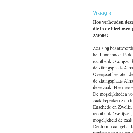
Vraag 3
Hoe verhouden deze 
die in de hierbove
Zwolle?
Zoals bij beantwoordi
het Functioneel Park
rechtbank Overijssel
de zittingsplaats Alm
Overijssel besloten d
de zittingsplaats Alm
deze zaak. Hiermee wo
De mogelijkheden voo
zaak beperken zich to
Enschede en Zwolle. 
rechtbank Overijssel
mogelijkheid de zaak 
De door u aangehaald
verdeling van zaken t