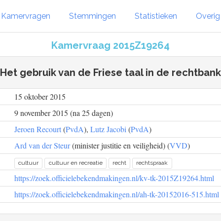
Kamervragen
Stemmingen
Statistieken
Overi
Kamervraag 2015Z19264
Het gebruik van de Friese taal in de rechtbank
15 oktober 2015
9 november 2015 (na 25 dagen)
Jeroen Recourt
(
PvdA
),
Lutz Jacobi
(
PvdA
)
Ard van der Steur
(minister justitie en veiligheid) (
VVD
)
cultuur
cultuur en recreatie
recht
rechtspraak
https://zoek.officielebekendmakingen.nl/kv-tk-2015Z19264.html
https://zoek.officielebekendmakingen.nl/ah-tk-20152016-515.html