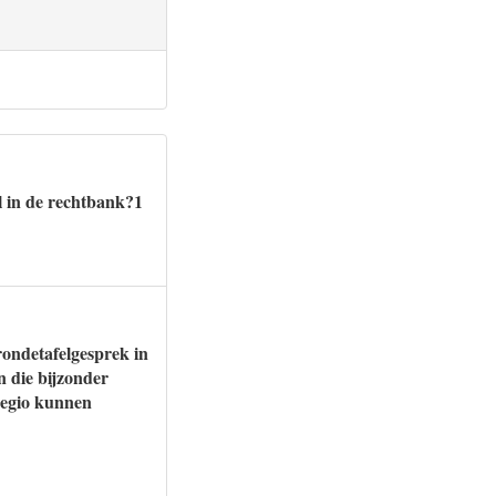
l in de rechtbank?1
rondetafelgesprek in
n die bijzonder
 regio kunnen