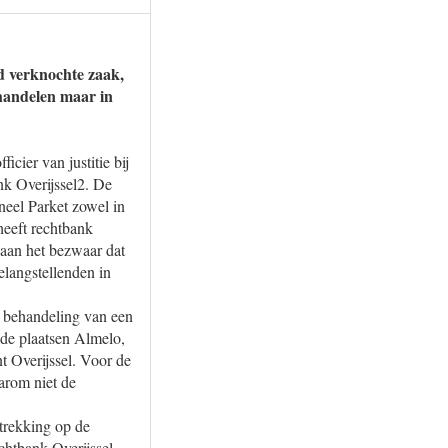
d verknochte zaak,
handelen maar in
cier van justitie bij
nk Overijssel2. De
neel Parket zowel in
heeft rechtbank
 aan het bezwaar dat
elangstellenden in
n behandeling van een
t de plaatsen Almelo,
t Overijssel. Voor de
arom niet de
trekking op de
chtbank Overijssel