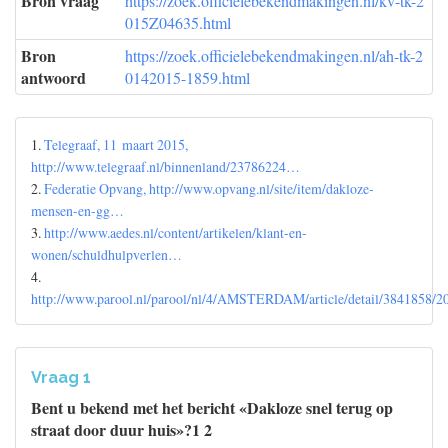
Bron vraag
https://zoek.officielebekendmakingen.nl/kv-tk-2
015Z04635.html
Bron
https://zoek.officielebekendmakingen.nl/ah-tk-2
antwoord
0142015-1859.html
1.
Telegraaf, 11 maart 2015,
http://www.telegraaf.nl/binnenland/23786224…
2.
Federatie Opvang, http://www.opvang.nl/site/item/dakloze-
mensen-en-gg…
3.
http://www.aedes.nl/content/artikelen/klant-en-
wonen/schuldhulpverlen…
4.
http://www.parool.nl/parool/nl/4/AMSTERDAM/article/detail/3841858/
Vraag 1
Bent u bekend met het bericht «Dakloze snel terug op
straat door duur huis»?1 2