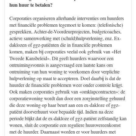
hun huur te betalen?
Corporaties organiseren allerhande interventies om huurders
met financiële problemen tegemoet te komen: (telefonische)
gesprekken, Achter-de-Voordeurprojecten, budgetcoaches,
actieve samenwerking met (schuld)hulpverlening, enz. Ex-
daklozen of ggz-patiënten die in financiële problemen
komen, maken bij corporaties veelal ook gebruik van «Het
Tweede Kansbeleid». Dit geeft huurders waarvoor een
ontruimingsvonnis is aangevraagd een laatste kans om
ontruiming van hun woning te voorkomen door verplichte
hulpverlening op maat te accepteren. Doel daarbij is dat de
huurder de financiële problemen weer onder controle krijgt.
Ook maken corporaties gebruik van «omklapcontracten»: de
corporatiewoning wordt dan door een zorginstelling gehuurd
die deze woning op haar beurt aan een ex-dakloze of ggz-
patiënt doorverhuurt voor bepaalde tijd. Indien na deze
periode blijkt dat de ex-dakloze of ggz-patiënt zelfstandig kan
wonen, sluit de corporatie een reguliere huurovereenkomst
met de huurder. Daarnaast worden er voor huurders met