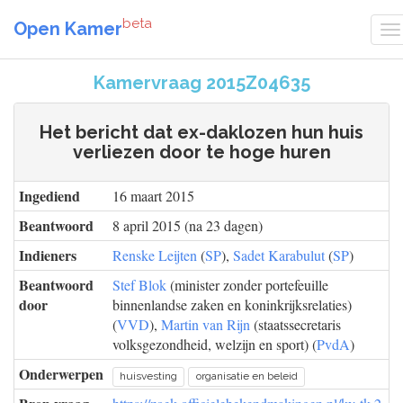
beta
Open Kamer
Kamervraag 2015Z04635
Het bericht dat ex-daklozen hun huis
verliezen door te hoge huren
Ingediend
16 maart 2015
Beantwoord
8 april 2015 (na 23 dagen)
Indieners
Renske Leijten
(
SP
),
Sadet Karabulut
(
SP
)
Beantwoord
Stef Blok
(minister zonder portefeuille
door
binnenlandse zaken en koninkrijksrelaties)
(
VVD
),
Martin van Rijn
(staatssecretaris
volksgezondheid, welzijn en sport) (
PvdA
)
Onderwerpen
huisvesting
organisatie en beleid