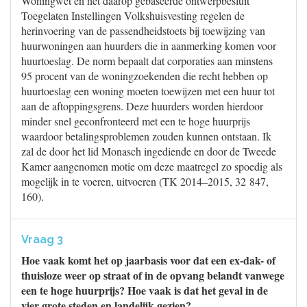
Woningwet en het daarop gebaseerde ontwerpbesluit
Toegelaten Instellingen Volkshuisvesting regelen de
herinvoering van de passendheidstoets bij toewijzing van
huurwoningen aan huurders die in aanmerking komen voor
huurtoeslag. De norm bepaalt dat corporaties aan minstens
95 procent van de woningzoekenden die recht hebben op
huurtoeslag een woning moeten toewijzen met een huur tot
aan de aftoppingsgrens. Deze huurders worden hierdoor
minder snel geconfronteerd met een te hoge huurprijs
waardoor betalingsproblemen zouden kunnen ontstaan. Ik
zal de door het lid Monasch ingediende en door de Tweede
Kamer aangenomen motie om deze maatregel zo spoedig als
mogelijk in te voeren, uitvoeren (TK 2014–2015, 32 847,
160).
Vraag 3
Hoe vaak komt het op jaarbasis voor dat een ex-dak- of
thuisloze weer op straat of in de opvang belandt vanwege
een te hoge huurprijs? Hoe vaak is dat het geval in de
vier grote steden en landelijk gezien?