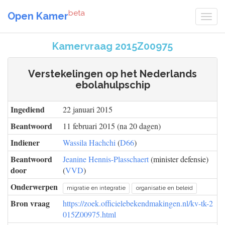
beta
Open Kamer
Kamervraag 2015Z00975
Verstekelingen op het Nederlands
ebolahulpschip
Ingediend
22 januari 2015
Beantwoord
11 februari 2015 (na 20 dagen)
Indiener
Wassila Hachchi
(
D66
)
Beantwoord
Jeanine Hennis-Plasschaert
(minister defensie)
door
(
VVD
)
Onderwerpen
migratie en integratie
organisatie en beleid
Bron vraag
https://zoek.officielebekendmakingen.nl/kv-tk-2
015Z00975.html