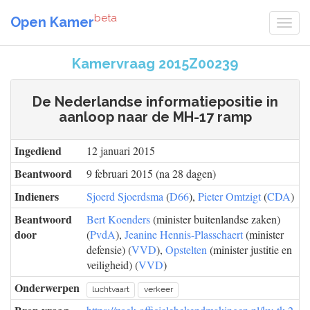
beta
Open Kamer
Kamervraag 2015Z00239
De Nederlandse informatiepositie in
aanloop naar de MH-17 ramp
Ingediend
12 januari 2015
Beantwoord
9 februari 2015 (na 28 dagen)
Indieners
Sjoerd Sjoerdsma
(
D66
),
Pieter Omtzigt
(
CDA
)
Beantwoord
Bert Koenders
(minister buitenlandse zaken)
door
(
PvdA
),
Jeanine Hennis-Plasschaert
(minister
defensie) (
VVD
),
Opstelten
(minister justitie en
veiligheid) (
VVD
)
Onderwerpen
luchtvaart
verkeer