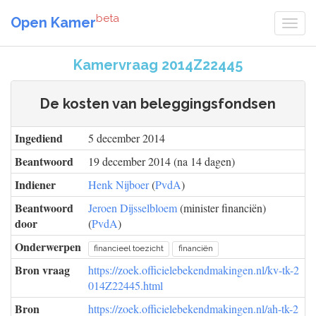
beta
Open Kamer
Kamervraag 2014Z22445
De kosten van beleggingsfondsen
Ingediend
5 december 2014
Beantwoord
19 december 2014 (na 14 dagen)
Indiener
Henk Nijboer
(
PvdA
)
Beantwoord
Jeroen Dijsselbloem
(minister financiën)
door
(
PvdA
)
Onderwerpen
financieel toezicht
financiën
Bron vraag
https://zoek.officielebekendmakingen.nl/kv-tk-2
014Z22445.html
Bron
https://zoek.officielebekendmakingen.nl/ah-tk-2