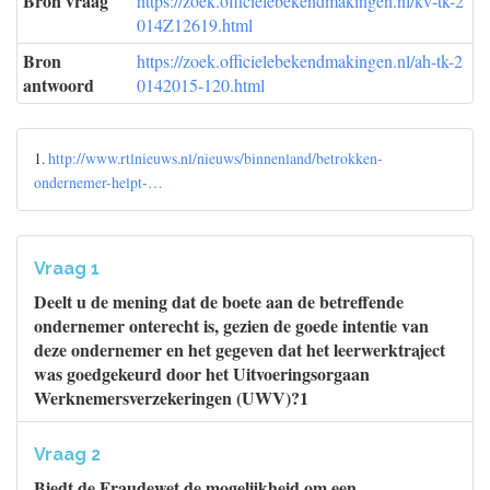
Bron vraag
https://zoek.officielebekendmakingen.nl/kv-tk-2
014Z12619.html
Bron
https://zoek.officielebekendmakingen.nl/ah-tk-2
antwoord
0142015-120.html
1.
http://www.rtlnieuws.nl/nieuws/binnenland/betrokken-
ondernemer-helpt-…
Vraag 1
Deelt u de mening dat de boete aan de betreffende
ondernemer onterecht is, gezien de goede intentie van
deze ondernemer en het gegeven dat het leerwerktraject
was goedgekeurd door het Uitvoeringsorgaan
Werknemersverzekeringen (UWV)?1
Vraag 2
Biedt de Fraudewet de mogelijkheid om een