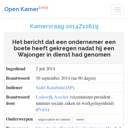
beta
Open Kamer
Kamervraag 2014Z12619
Het bericht dat een ondernemer een
boete heeft gekregen nadat hij een
Wajonger in dienst had genomen
Ingediend
2 juli 2014
Beantwoord
30 september 2014 (na 90 dagen)
Indiener
Sadet Karabulut
(
SP
)
Beantwoord
Lodewijk Asscher
(viceminister-president ,
door
minister sociale zaken en werkgelegenheid)
(
PvdA
)
Onderwerpen
organisatie en beleid
werk