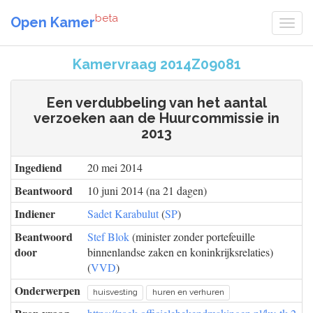
beta
Open Kamer
Kamervraag 2014Z09081
Een verdubbeling van het aantal
verzoeken aan de Huurcommissie in
2013
Ingediend
20 mei 2014
Beantwoord
10 juni 2014 (na 21 dagen)
Indiener
Sadet Karabulut
(
SP
)
Beantwoord
Stef Blok
(minister zonder portefeuille
door
binnenlandse zaken en koninkrijksrelaties)
(
VVD
)
Onderwerpen
huisvesting
huren en verhuren