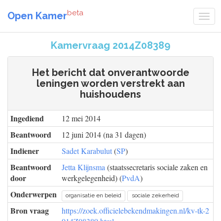
beta
Open Kamer
Kamervraag 2014Z08389
Het bericht dat onverantwoorde
leningen worden verstrekt aan
huishoudens
Ingediend
12 mei 2014
Beantwoord
12 juni 2014 (na 31 dagen)
Indiener
Sadet Karabulut
(
SP
)
Beantwoord
Jetta Klijnsma
(staatssecretaris sociale zaken en
door
werkgelegenheid) (
PvdA
)
Onderwerpen
organisatie en beleid
sociale zekerheid
Bron vraag
https://zoek.officielebekendmakingen.nl/kv-tk-2