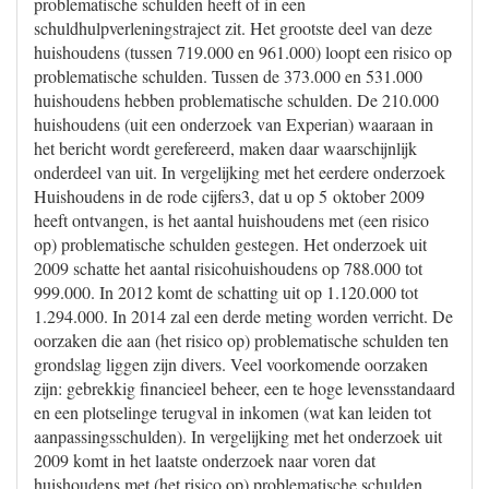
problematische schulden heeft of in een
schuldhulpverleningstraject zit. Het grootste deel van deze
huishoudens (tussen 719.000 en 961.000) loopt een risico op
problematische schulden. Tussen de 373.000 en 531.000
huishoudens hebben problematische schulden. De 210.000
huishoudens (uit een onderzoek van Experian) waaraan in
het bericht wordt gerefereerd, maken daar waarschijnlijk
onderdeel van uit. In vergelijking met het eerdere onderzoek
Huishoudens in de rode cijfers3, dat u op 5 oktober 2009
heeft ontvangen, is het aantal huishoudens met (een risico
op) problematische schulden gestegen. Het onderzoek uit
2009 schatte het aantal risicohuishoudens op 788.000 tot
999.000. In 2012 komt de schatting uit op 1.120.000 tot
1.294.000. In 2014 zal een derde meting worden verricht. De
oorzaken die aan (het risico op) problematische schulden ten
grondslag liggen zijn divers. Veel voorkomende oorzaken
zijn: gebrekkig financieel beheer, een te hoge levensstandaard
en een plotselinge terugval in inkomen (wat kan leiden tot
aanpassingsschulden). In vergelijking met het onderzoek uit
2009 komt in het laatste onderzoek naar voren dat
huishoudens met (het risico op) problematische schulden