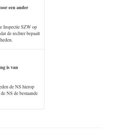
door een ander
 de Inspectie SZW op
dat de rechter bepaalt
gheden.
ng is van
 reden de NS hierop
W de NS de bestaande