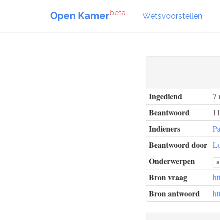
beta
Open Kamer
Wetsvoorstellen
Ingediend
7 
Beantwoord
11
Indieners
Pa
Beantwoord door
Lo
Onderwerpen
a
Bron vraag
ht
Bron antwoord
ht