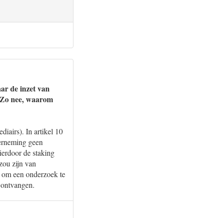
aar de inzet van
? Zo nee, waarom
iairs). In artikel 10
derneming geen
ierdoor de staking
zou zijn van
g om een onderzoek te
 ontvangen.