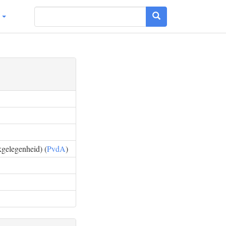
g
kgelegenheid) (
PvdA
)