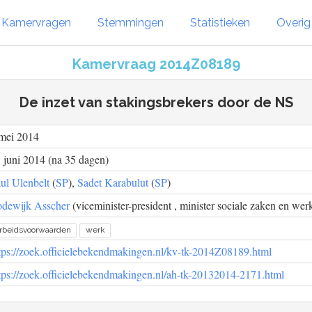
Kamervragen
Stemmingen
Statistieken
Overi
Kamervraag 2014Z08189
De inzet van stakingsbrekers door de NS
mei 2014
 juni 2014 (na 35 dagen)
ul Ulenbelt
(
SP
),
Sadet Karabulut
(
SP
)
dewijk Asscher
(viceminister-president , minister sociale zaken en wer
rbeidsvoorwaarden
werk
tps://zoek.officielebekendmakingen.nl/kv-tk-2014Z08189.html
tps://zoek.officielebekendmakingen.nl/ah-tk-20132014-2171.html