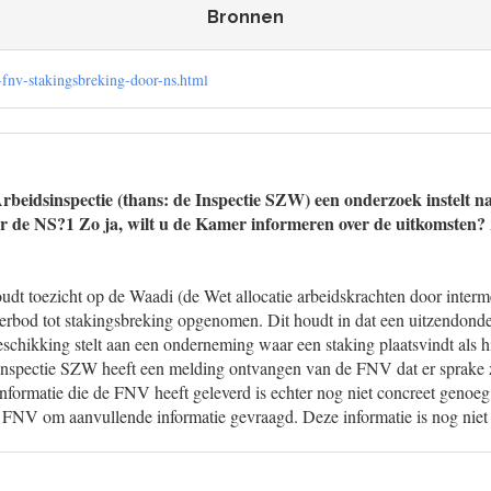
Bronnen
-fnv-stakingsbreking-door-ns.html
Arbeidsinspectie (thans: de Inspectie SZW) een onderzoek instelt n
or de NS?1 Zo ja, wilt u de Kamer informeren over de uitkomsten
t toezicht op de Waadi (de Wet allocatie arbeidskrachten door intermed
verbod tot stakingsbreking opgenomen. Dit houdt in dat een uitzendon
eschikking stelt aan een onderneming waar een staking plaatsvindt als h
nspectie SZW heeft een melding ontvangen van de FNV dat er sprake 
informatie die de FNV heeft geleverd is echter nog niet concreet genoe
e FNV om aanvullende informatie gevraagd. Deze informatie is nog niet