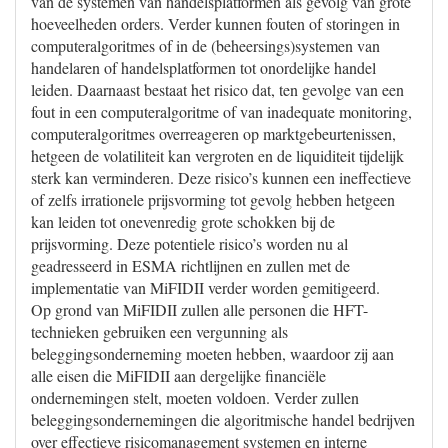
van de systemen van handelsplatformen als gevolg van grote
hoeveelheden orders. Verder kunnen fouten of storingen in
computeralgoritmes of in de (beheersings)systemen van
handelaren of handelsplatformen tot onordelijke handel
leiden. Daarnaast bestaat het risico dat, ten gevolge van een
fout in een computeralgoritme of van inadequate monitoring,
computeralgoritmes overreageren op marktgebeurtenissen,
hetgeen de volatiliteit kan vergroten en de liquiditeit tijdelijk
sterk kan verminderen. Deze risico’s kunnen een ineffectieve
of zelfs irrationele prijsvorming tot gevolg hebben hetgeen
kan leiden tot onevenredig grote schokken bij de
prijsvorming. Deze potentiele risico’s worden nu al
geadresseerd in ESMA richtlijnen en zullen met de
implementatie van MiFIDII verder worden gemitigeerd.
Op grond van MiFIDII zullen alle personen die HFT-
technieken gebruiken een vergunning als
beleggingsonderneming moeten hebben, waardoor zij aan
alle eisen die MiFIDII aan dergelijke financiële
ondernemingen stelt, moeten voldoen. Verder zullen
beleggingsondernemingen die algoritmische handel bedrijven
over effectieve risicomanagement systemen en interne