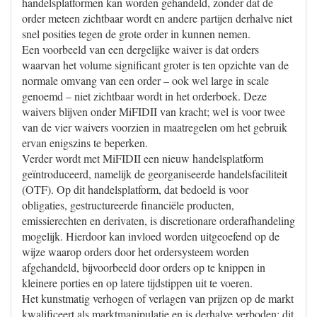
handelsplatformen kan worden gehandeld, zonder dat de
order meteen zichtbaar wordt en andere partijen derhalve niet
snel posities tegen de grote order in kunnen nemen.
Een voorbeeld van een dergelijke waiver is dat orders
waarvan het volume significant groter is ten opzichte van de
normale omvang van een order – ook wel large in scale
genoemd – niet zichtbaar wordt in het orderboek. Deze
waivers blijven onder MiFIDII van kracht; wel is voor twee
van de vier waivers voorzien in maatregelen om het gebruik
ervan enigszins te beperken.
Verder wordt met MiFIDII een nieuw handelsplatform
geïntroduceerd, namelijk de georganiseerde handelsfaciliteit
(OTF). Op dit handelsplatform, dat bedoeld is voor
obligaties, gestructureerde financiële producten,
emissierechten en derivaten, is discretionare orderafhandeling
mogelijk. Hierdoor kan invloed worden uitgeoefend op de
wijze waarop orders door het ordersysteem worden
afgehandeld, bijvoorbeeld door orders op te knippen in
kleinere porties en op latere tijdstippen uit te voeren.
Het kunstmatig verhogen of verlagen van prijzen op de markt
kwalificeert als marktmanipulatie en is derhalve verboden; dit