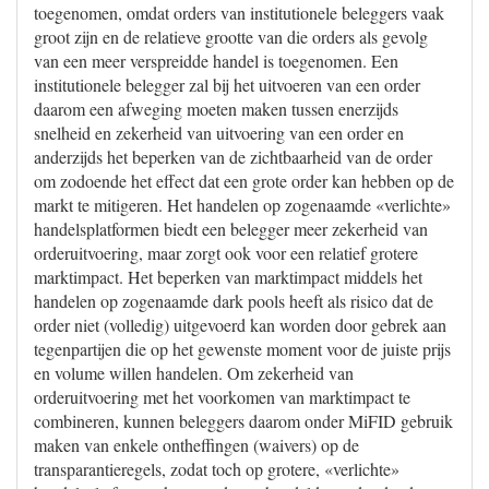
toegenomen, omdat orders van institutionele beleggers vaak
groot zijn en de relatieve grootte van die orders als gevolg
van een meer verspreidde handel is toegenomen. Een
institutionele belegger zal bij het uitvoeren van een order
daarom een afweging moeten maken tussen enerzijds
snelheid en zekerheid van uitvoering van een order en
anderzijds het beperken van de zichtbaarheid van de order
om zodoende het effect dat een grote order kan hebben op de
markt te mitigeren. Het handelen op zogenaamde «verlichte»
handelsplatformen biedt een belegger meer zekerheid van
orderuitvoering, maar zorgt ook voor een relatief grotere
marktimpact. Het beperken van marktimpact middels het
handelen op zogenaamde dark pools heeft als risico dat de
order niet (volledig) uitgevoerd kan worden door gebrek aan
tegenpartijen die op het gewenste moment voor de juiste prijs
en volume willen handelen. Om zekerheid van
orderuitvoering met het voorkomen van marktimpact te
combineren, kunnen beleggers daarom onder MiFID gebruik
maken van enkele ontheffingen (waivers) op de
transparantieregels, zodat toch op grotere, «verlichte»