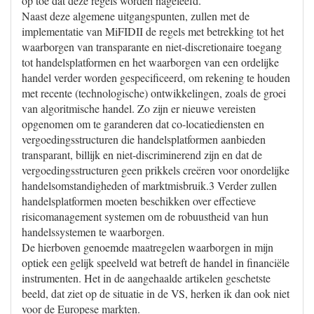
op toe dat deze regels worden nageleefd.
Naast deze algemene uitgangspunten, zullen met de
implementatie van MiFIDII de regels met betrekking tot het
waarborgen van transparante en niet-discretionaire toegang
tot handelsplatformen en het waarborgen van een ordelijke
handel verder worden gespecificeerd, om rekening te houden
met recente (technologische) ontwikkelingen, zoals de groei
van algoritmische handel. Zo zijn er nieuwe vereisten
opgenomen om te garanderen dat co-locatiediensten en
vergoedingsstructuren die handelsplatformen aanbieden
transparant, billijk en niet-discriminerend zijn en dat de
vergoedingsstructuren geen prikkels creëren voor onordelijke
handelsomstandigheden of marktmisbruik.3 Verder zullen
handelsplatformen moeten beschikken over effectieve
risicomanagement systemen om de robuustheid van hun
handelssystemen te waarborgen.
De hierboven genoemde maatregelen waarborgen in mijn
optiek een gelijk speelveld wat betreft de handel in financiële
instrumenten. Het in de aangehaalde artikelen geschetste
beeld, dat ziet op de situatie in de VS, herken ik dan ook niet
voor de Europese markten.