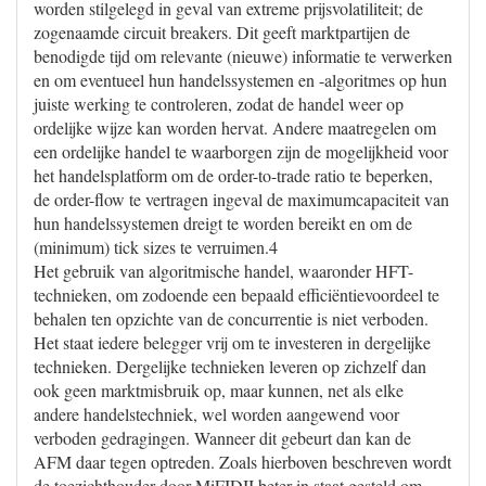
worden stilgelegd in geval van extreme prijsvolatiliteit; de
zogenaamde circuit breakers. Dit geeft marktpartijen de
benodigde tijd om relevante (nieuwe) informatie te verwerken
en om eventueel hun handelssystemen en -algoritmes op hun
juiste werking te controleren, zodat de handel weer op
ordelijke wijze kan worden hervat. Andere maatregelen om
een ordelijke handel te waarborgen zijn de mogelijkheid voor
het handelsplatform om de order-to-trade ratio te beperken,
de order-flow te vertragen ingeval de maximumcapaciteit van
hun handelssystemen dreigt te worden bereikt en om de
(minimum) tick sizes te verruimen.4
Het gebruik van algoritmische handel, waaronder HFT-
technieken, om zodoende een bepaald efficiëntievoordeel te
behalen ten opzichte van de concurrentie is niet verboden.
Het staat iedere belegger vrij om te investeren in dergelijke
technieken. Dergelijke technieken leveren op zichzelf dan
ook geen marktmisbruik op, maar kunnen, net als elke
andere handelstechniek, wel worden aangewend voor
verboden gedragingen. Wanneer dit gebeurt dan kan de
AFM daar tegen optreden. Zoals hierboven beschreven wordt
de toezichthouder door MiFIDII beter in staat gesteld om