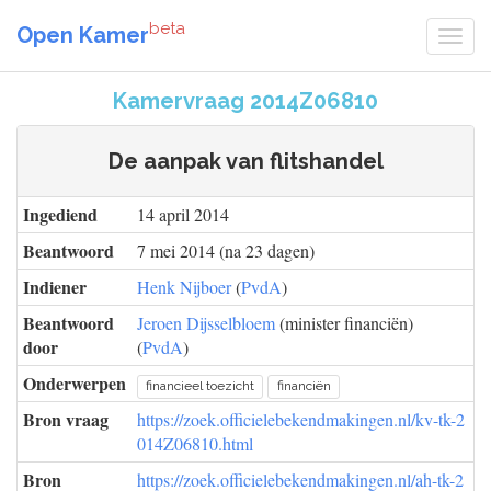
beta
Open Kamer
Kamervraag 2014Z06810
De aanpak van flitshandel
Ingediend
14 april 2014
Beantwoord
7 mei 2014 (na 23 dagen)
Indiener
Henk Nijboer
(
PvdA
)
Beantwoord
Jeroen Dijsselbloem
(minister financiën)
door
(
PvdA
)
Onderwerpen
financieel toezicht
financiën
Bron vraag
https://zoek.officielebekendmakingen.nl/kv-tk-2
014Z06810.html
Bron
https://zoek.officielebekendmakingen.nl/ah-tk-2