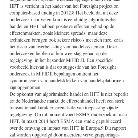
HFT is verricht in het kader van het Foresight project on
computer-based trading in 2012.8 Het beeld dat uit deze
onderzoek naar voren komt is eenduidig: algoritmische
handel en HFT hebben positieve effecten gehad op de
effectenmarkten, zoals kleinere spreads, maar deze
technieken brengen ook zekere risico’s met zich mee, zoals
het risico van overbelasting van handelssystemen. Deze
onderzoeken hebben al hun weerslag gehad op de
regelgeving, in het bijzonder MiFID-II. Een specifiek
voorbeeld hiervan is dat op suggestie van het Foresight
onderzoek in MiFIDII bepalingen omtrent het
synchroniseren van handelsklokken van handelsplatformen
zijn opgenomen.
De opkomst van algoritmische handel en HFT is niet beperkt
tot de Nederlandse markt; de effectenhandel heeft een sterk
transnationaal karakter, evenals de van toepassing zijnde
regelgeving. Op dit moment voert ESMA onderzoek uit naar
HFT. In maart 2014 heeft ESMA een studie gepubliceerd
over de omvang en impact van HFT in Europa.9 Dit rapport
zal worden opgevolgd door meerdere vervolgrapportages