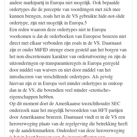
andere marktpartij in Europa niet mogelijk. Ook bepaalde
ordertypes die de perceptie van voordringen met zich mee
kunnen brengen, zoals het in de VS gebruikte hide-not-slide
ordertype, zijn niet mogelijk in Europa.5
Een reden waarom deze ordertypes niet in Europa
voorkomen is dat de orderboeken van Europese beurzen niet
direct met elkaar verbonden zijn zoals in de VS. Daarnaast
zijn er onder MiFID strenge eisen gesteld aan het borgen van
het non-discretionaire karakter van orderuitvoering en zijn de
uitzonderingen op transparantieregels in Europa geregeld
door middel van waivers en niet door middel van het
introduceren van verschillende ordertypes. Als gevolg
hiervan zijn er in Europa veel minder ordertypes in omloop
dan in de VS, die bovendien veel minder «exotische»
eigenschappen hebben.
Op dit moment doet de Amerikaanse toezichthouder SEC
onderzoek naar het mogelijk bevoordelen van HFT-partijen
door Amerikaanse beurzen. Daarnaast vindt er in de VS een
heroverweging plaats van de regelgeving die betrekking heeft
op de aandelenmarkten. Onderdeel van deze heroverweging
is het in kaart brengen van de (neven)effecten van