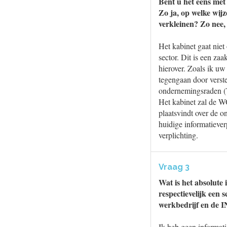
Bent u het eens met 
Zo ja, op welke wij
verkleinen? Zo nee
Het kabinet gaat niet
sector. Dit is een za
hierover. Zoals ik u
tegengaan door verst
ondernemingsraden (W
Het kabinet zal de W
plaatsvindt over de o
huidige informatiever
verplichting.
Vraag 3
Wat is het absolute
respectievelijk een
werkbedrijf en de 
Ik heb geen informati