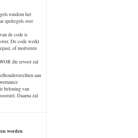
egels rondom het
t spelregels over
 van de code is
s over. De code werkt
epast, of motiveren
 WOR die ervoor zal
eelhoudersrechten aan
overnance
le beloning van
voorstel. Daarna zal
eten worden