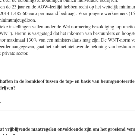
en de 23 jaar en de AOW-leeftijd hebben recht op het wettelijk minimu
 2014 1.485,60 euro per maand bedraagt. Voor jongere werknemers (15 t
e minimumjeugdloon.
ieke instellingen vallen onder de Wet normering bezoldiging topfunctio
(WNT). Hierin is vastgelegd dat het inkomen van bestuurders en hoogst
ctor maximaal 130% van een ministersalaris mag zijn. De WNT-norm v
erder aangegeven, gaat het kabinet niet over de beloning van bestuurde
 private sector.
haffen in de loonkloof tussen de top- en basis van beursgenoteerde-
drijven?
.
at vrijblijvende maatregelen onvoldoende zijn om het groeiend vers