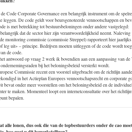
 pakken?
 is de Code Corporate Governance een belangrijk instrument om de spelr
 te leggen. De code geldt voor beursgenoteerde vennootschappen en beva
ode is met betrekking tot bestuursbeloningen onder andere vastgelegd:
 belangrijk dat de sector hier zijn verantwoordelijkheid neemt. Naleving
n de monitoring commissie (commissie Streppel) rapporteert hier jaarlijk
of leg uit» – principe. Bedrijven moeten uitleggen of de code wordt toeg
van de code.
het antwoord op vraag 2 werk ik bovendien aan een aanpassing van de
 ondernemingsraden bij het beloningsbeleid versterkt wordt.
uropese Commissie recent een voorstel uitgebracht om de richtlijn aand
gekondigd in het Actieplan Europees vennootschapsrecht en corporate g
 bevat onder meer voorstellen om het beloningsbeleid en de individue
nter te maken. Momenteel loopt een internetconsultatie over het richtlijn
punt bepalen.
at alle lonen, dus ook die van de topbestuurders onder de cao mo
a, hoe gaat u dit bewerkstelligen?