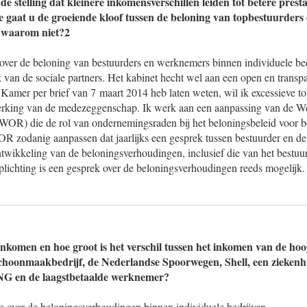
de stelling dat kleinere inkomensverschillen leiden tot betere prest
ze gaat u de groeiende kloof tussen de beloning van topbestuurder
, waarom niet?2
 over de beloning van bestuurders en werknemers binnen individuele bed
ak van de sociale partners. Het kabinet hecht wel aan een open en transp
w Kamer per brief van 7 maart 2014 heb laten weten, wil ik excessieve 
erking van de medezeggenschap. Ik werk aan een aanpassing van de W
OR) die de rol van ondernemingsraden bij het beloningsbeleid voor bes
OR zodanig aanpassen dat jaarlijks een gesprek tussen bestuurder en 
ntwikkeling van de beloningsverhoudingen, inclusief die van het bestuu
plichting is een gesprek over de beloningsverhoudingen reeds mogelijk.
 inkomen en hoe groot is het verschil tussen het inkomen van de ho
 schoonmaakbedrijf, de Nederlandse Spoorwegen, Shell, een ziekenhu
ING en de laagstbetaalde werknemer?
e over de beloningsverhoudingen binnen individuele bedrijven.