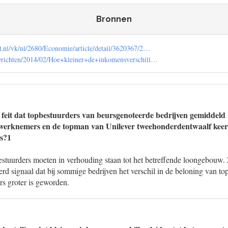
Bronnen
t.nl/vk/nl/2680/Economie/article/detail/3620367/2…
berichten/2014/02/Hoe+kleiner+de+inkomensverschill…
 feit dat topbestuurders van beursgenoteerde bedrijven gemiddeld v
werknemers en de topman van Unilever tweehonderdentwaalf keer
s?1
stuurders moeten in verhouding staan tot het betreffende loongebouw. Z
keerd signaal dat bij sommige bedrijven het verschil in de beloning van t
 groter is geworden.