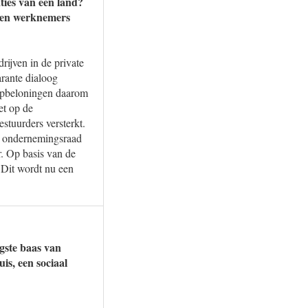
aties van een land?
s en werknemers
rijven in de private
arante dialoog
topbeloningen daarom
et op de
tuurders versterkt.
de ondernemingsraad
r. Op basis van de
 Dit wordt nu een
ogste baas van
is, een sociaal