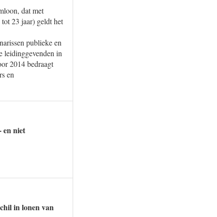
mloon, dat met
ot 23 jaar) geldt het
narissen publieke en
e leidinggevenden in
oor 2014 bedraagt
rs en
 en niet
chil in lonen van