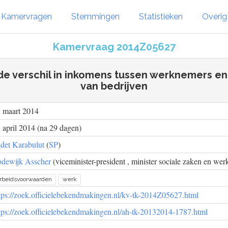
Kamervragen
Stemmingen
Statistieken
Overi
Kamervraag 2014Z05627
de verschil in inkomens tussen werknemers en
van bedrijven
 maart 2014
 april 2014 (na 29 dagen)
det Karabulut
(
SP
)
dewijk Asscher
(viceminister-president , minister sociale zaken en wer
rbeidsvoorwaarden
werk
tps://zoek.officielebekendmakingen.nl/kv-tk-2014Z05627.html
tps://zoek.officielebekendmakingen.nl/ah-tk-20132014-1787.html