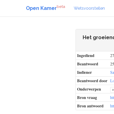
beta
Open Kamer
Wetsvoorstellen
Het groeien
Ingediend
27
Beantwoord
25
Indiener
Sa
Beantwoord door
Lo
Onderwerpen
a
Bron vraag
ht
Bron antwoord
ht