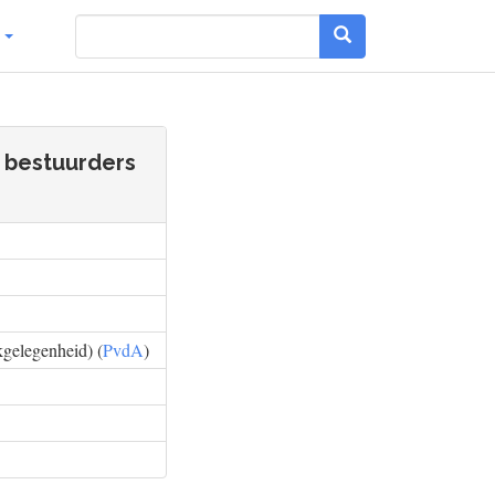
g
 bestuurders
kgelegenheid) (
PvdA
)