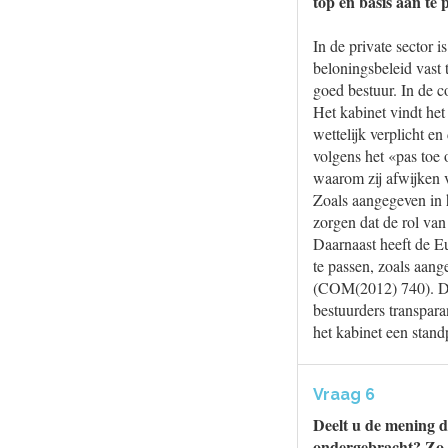
top en basis aan te
In de private sector
beloningsbeleid vast
goed bestuur. In de c
Het kabinet vindt het
wettelijk verplicht e
volgens het «pas toe 
waarom zij afwijken 
Zoals aangegeven in 
zorgen dat de rol van
Daarnaast heeft de E
te passen, zoals aan
(COM(2012) 740). Dit
bestuurders transpara
het kabinet een stand
Vraag 6
Deelt u de mening d
ondergebracht? Zo j