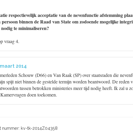
itatie respectievelijk acceptatie van de nevenfunctie afstemming pl
persoon binnen de Raad van State om zodoende mogelijke integrite
o nodig te minimaliseren?
op vraag 4.
 maart 2014
erleden Schouw (D66) en Van Raak (SP) over staatsraden die nevenfu
mijn spijt niet binnen de gestelde termijn worden beantwoord. De reden van
woorden tussen betrokken ministeries meer tijd nodig heeft. Ik zal u z
e Kamervragen doen toekomen.
 nummer: kv-tk-2014Z04358