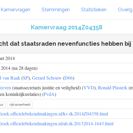
Kamervragen
Stemmingen
Statistieken
Overi
Kamervraag 2014Z04358
cht dat staatsraden nevenfuncties hebben bij 
art 2014
l 2014 (na 28 dagen)
d van Raak
(
SP
),
Gerard Schouw
(
D66
)
Teeven
(staatssecretaris justitie en veiligheid) (
VVD
),
Ronald Plasterk
(m
en koninkrijksrelaties) (
PvdA
)
ur
rijksoverheid
//zoek.officielebekendmakingen.nl/kv-tk-2014Z04358.html
//zoek.officielebekendmakingen.nl/ah-tk-20132014-1643.html