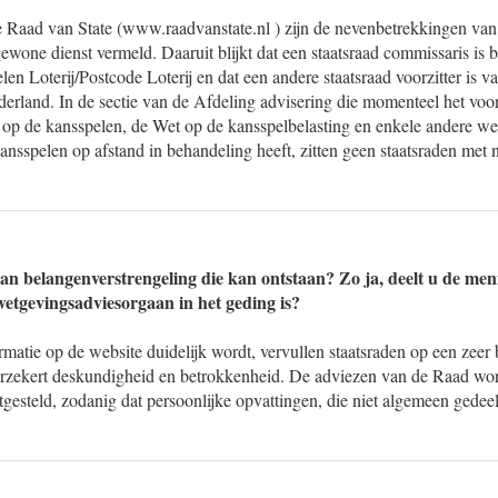
 Raad van State (www.raadvanstate.nl ) zijn de nevenbetrekkingen van 
gewone dienst vermeld. Daaruit blijkt dat een staatsraad commissaris is 
n Loterij/Postcode Loterij en dat een andere staatsraad voorzitter is v
rland. In de sectie van de Afdeling advisering die momenteel het voor
 op de kansspelen, de Wet op de kansspelbelasting en enkele andere we
ansspelen op afstand in behandeling heeft, zitten geen staatsraden met 
van belangenverstrengeling die kan ontstaan? Zo ja, deelt u de men
wetgevingsadviesorgaan in het geding is?
ormatie op de website duidelijk wordt, vervullen staatsraden op een zeer 
erzekert deskundigheid en betrokkenheid. De adviezen van de Raad word
gesteld, zodanig dat persoonlijke opvattingen, die niet algemeen gedee