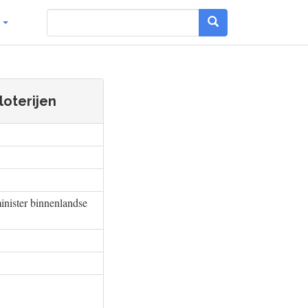
g
loterijen
inister binnenlandse