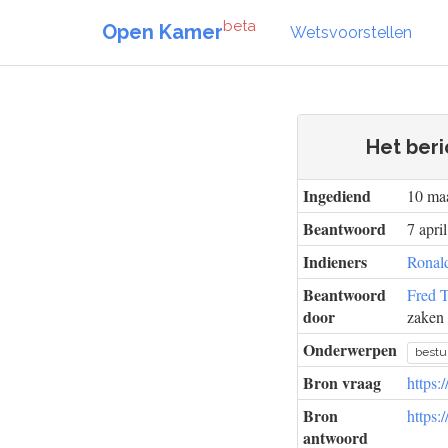
beta
Open Kamer
Wetsvoorstellen
Het beri
Ingediend
10 ma
Beantwoord
7 apri
Indieners
Ronal
Beantwoord
Fred 
door
zaken 
Onderwerpen
bestu
Bron vraag
https:
Bron
https:
antwoord