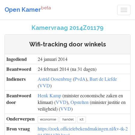
beta
Open Kamer
Kamervraag 2014Z01179
Wifi-tracking door winkels
Ingediend
24 januari 2014
Beantwoord
24 februari 2014 (na 31 dagen)
Indieners
Astrid Oosenbrug
(
PvdA
),
Bart de Liefde
(
VVD
)
Beantwoord
Henk Kamp
(minister economische zaken en
door
klimaat) (
VVD
),
Opstelten
(minister justitie en
veiligheid) (
VVD
)
Onderwerpen
economie
handel
ict
Bron vraag
https://zoek.officielebekendmakingen.nl/kv-tk-2