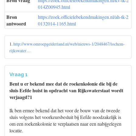
Bron vraag
https://zoek.officielebekendmakingen.nl/kv-tk-2
014Z00945.html
Bron
https://zoek.officielebekendmakingen.nl/ah-tk-2
antwoord
0132014-1165.html
1.
http://www.omroepgelderland.nl/web/nieuws-1/2048467/lochem-
rijkswater…
Vraag 1
Bent u er bekend mee dat de roekenkolonie die bij de
sluis Eefde huist in opdracht van Rijkswaterstaat wordt
verjaagd?1
Ik ben ermee bekend dat het voor de bouw van de tweede
sluis volgens het voorkeursbesluit bij Eefde noodzakelijk is
om een roekenkolonie te verplaatsen naar een nabijgelegen
locatie.