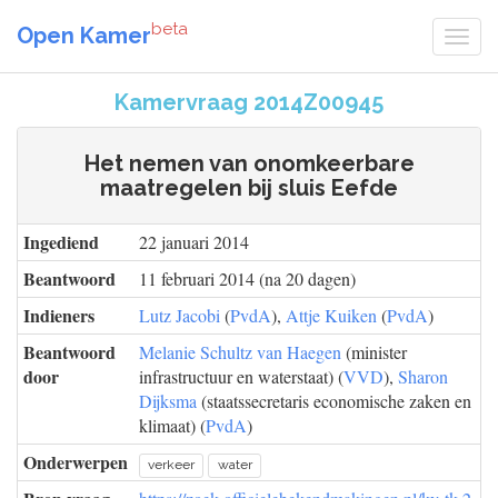
beta
Open Kamer
Kamervraag 2014Z00945
Het nemen van onomkeerbare
maatregelen bij sluis Eefde
Ingediend
22 januari 2014
Beantwoord
11 februari 2014 (na 20 dagen)
Indieners
Lutz Jacobi
(
PvdA
),
Attje Kuiken
(
PvdA
)
Beantwoord
Melanie Schultz van Haegen
(minister
door
infrastructuur en waterstaat) (
VVD
),
Sharon
Dijksma
(staatssecretaris economische zaken en
klimaat) (
PvdA
)
Onderwerpen
verkeer
water