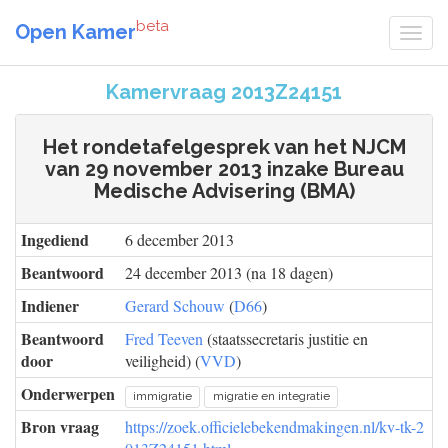
beta
Open Kamer
Kamervraag 2013Z24151
Het rondetafelgesprek van het NJCM
van 29 november 2013 inzake Bureau
Medische Advisering (BMA)
Ingediend
6 december 2013
Beantwoord
24 december 2013 (na 18 dagen)
Indiener
Gerard Schouw
(
D66
)
Beantwoord
Fred Teeven
(staatssecretaris justitie en
door
veiligheid) (
VVD
)
Onderwerpen
immigratie
migratie en integratie
Bron vraag
https://zoek.officielebekendmakingen.nl/kv-tk-2