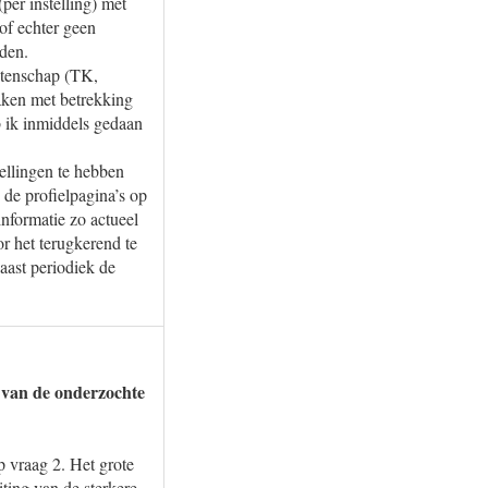
er instelling) met
of echter geen
nden.
etenschap (TK,
zaken met betrekking
 ik inmiddels gedaan
ellingen te hebben
 de profielpagina’s op
informatie zo actueel
or het terugkerend te
aast periodiek de
t van de onderzochte
p vraag 2. Het grote
iting van de sterkere