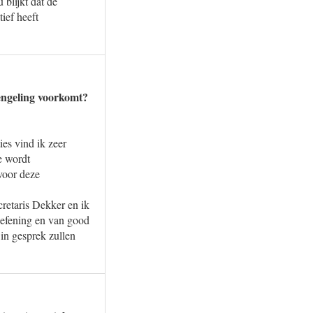
 blijkt dat de
ief heeft
rengeling voorkomt?
es vind ik zeer
e wordt
voor deze
retaris Dekker en ik
oefening en van good
 in gesprek zullen