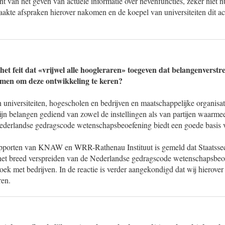
nt van het geven van actuele informatie over nevenfuncties, zeker niet nu
aakte afspraken hierover nakomen en de koepel van universiteiten dit act
 het feit dat «vrijwel alle hoogleraren» toegeven dat belangenverst
men om deze ontwikkeling te keren?
niversiteiten, hogescholen en bedrijven en maatschappelijke organisati
ijn belangen gediend van zowel de instellingen als van partijen waarme
derlandse gedragscode wetenschapsbeoefening biedt een goede basis 
rapporten van KNAW en WRR-Rathenau Instituut is gemeld dat Staatssec
 het breed verspreiden van de Nederlandse gedragscode wetenschapsbe
oek met bedrijven. In de reactie is verder aangekondigd dat wij hierover
ren.