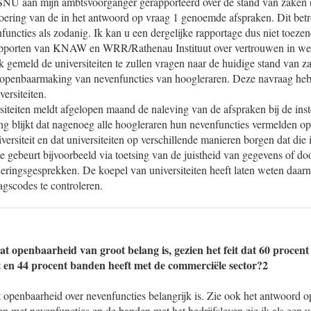
SNU aan mijn ambtsvoorganger gerapporteerd over de stand van zaken (p
voering van de in het antwoord op vraag 1 genoemde afspraken. Dit betr
functies als zodanig. Ik kan u een dergelijke rapportage dus niet toeze
 rapporten van KNAW en WRR/Rathenau Instituut over vertrouwen in w
k gemeld de universiteiten te zullen vragen naar de huidige stand van 
r openbaarmaking van nevenfuncties van hoogleraren. Deze navraag heb
ersiteiten.
iteiten meldt afgelopen maand de naleving van de afspraken bij de inst
sing blijkt dat nagenoeg alle hoogleraren hun nevenfuncties vermelden op
versiteit en dat universiteiten op verschillende manieren borgen dat die 
ste gebeurt bijvoorbeeld via toetsing van de juistheid van gegevens of do
eringsgesprekken. De koepel van universiteiten heeft laten weten daarn
agscodes te controleren.
at openbaarheid van groot belang is, gezien het feit dat 60 procen
t en 44 procent banden heeft met de commerciële sector?2
 openbaarheid over nevenfuncties belangrijk is. Zie ook het antwoord o
n met nevenfuncties en de banden met het bedrijfsleven zie ik als een u