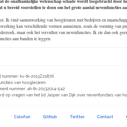
at de onafhankelijke wetenschap schade wordt toegebracht door he
t u bereid voorstellen te doen om het grote aantal nevenfuncties a
iet. Ik vind samenwerking van hoogleraren met bedrijven en maatschappe
nwerking kan verschillende vormen aannemen, zoals de vorming van pub
derzoek, maar ook het vervullen van nevenfuncties. Ik zie dan ook geen
uncties aan banden te leggen.
 nummer: kv-tk-2013Z21876
functies van hoogleraren
ent nummer: ah-tk-20132014-542
ord op vragen van het lid Jasper van Dijk over nevenfuncties van h
Colofon
GitHub
Twitter
Contact