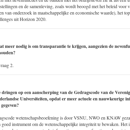
instellingen en de samenleving, zoals wordt beoogd met het beleid voor va
ten van onderzoek in maatschappelijke en economische waarde), het top
llenges uit Horizon 2020.
at meer nodig is om transparantie te krijgen, aangezien de nevenfu
ehouden?
vraag 2.
te dringen op een aanscherping van de Gedragscode van de Vereni
rlandse Universiteiten, opdat er meer actuele en nauwkeurige in
t gegeven?
ragscode wetenschapsbeoefening is door VSNU, NWO en KNAW gezam
 goed instrument om de wetenschappelijke integriteit te bewaken. Het i