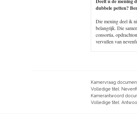
Deelt u de mening d
dubbele petten? Ben
Die mening deel ik n
belangrijk. Die same
consortia, opdrachton
vervullen van nevenf
Kamervraag document
Volledige titel: Neven
Kamerantwoord docum
Volledige titel: Antwo