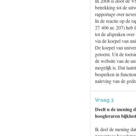
In 2008 is door de V
betrekking tot de uit
rapportage over neven
In de reactie op de
27 406 nr. 207) heb i
tot de afspraken ove
via de koepel van univ
De koepel van univers
getoetst. Uit de toet
de website van de uni
mogelijk is. Dat laat
bespreken in function
naleving van de gedr
Vraag 3
Deelt u de mening d
hoogleraren bijklus
Ik deel de mening dat
percentage hooglerare