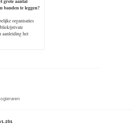
t grote aantal
an banden te leggen?
lijke organisaties
liek/private
 aanleiding het
oogleraren
v1.2b1