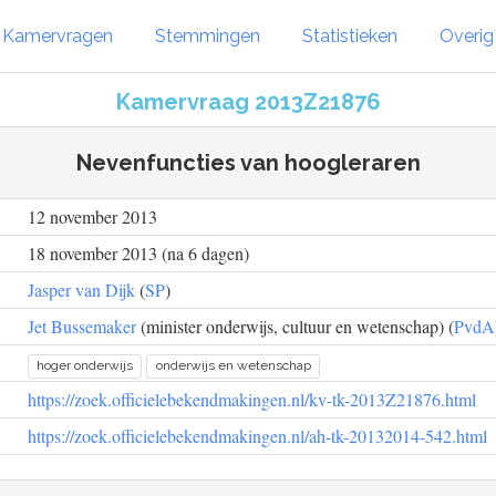
Kamervragen
Stemmingen
Statistieken
Overi
Kamervraag 2013Z21876
Nevenfuncties van hoogleraren
12 november 2013
18 november 2013 (na 6 dagen)
Jasper van Dijk
(
SP
)
Jet Bussemaker
(minister onderwijs, cultuur en wetenschap) (
PvdA
hoger onderwijs
onderwijs en wetenschap
https://zoek.officielebekendmakingen.nl/kv-tk-2013Z21876.html
https://zoek.officielebekendmakingen.nl/ah-tk-20132014-542.html