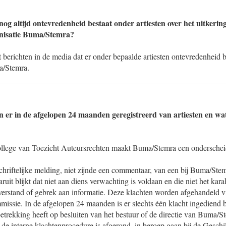
nog altijd ontevredenheid bestaat onder artiesten over het uitkeri
nisatie Buma/Stemra?
 berichten in de media dat er onder bepaalde artiesten ontevredenheid b
a/Stemra.
jn er in de afgelopen 24 maanden geregistreerd van artiesten en w
llege van Toezicht Auteursrechten maakt Buma/Stemra een onderscheid
schriftelijke melding, niet zijnde een commentaar, van een bij Buma/Ste
ruit blijkt dat niet aan diens verwachting is voldaan en die niet het kara
verstand of gebrek aan informatie. Deze klachten worden afgehandeld vi
issie. In de afgelopen 24 maanden is er slechts één klacht ingediend 
etrekking heeft op besluiten van het bestuur of de directie van Buma/S
 de interne klachtenprocedure is afgerond, in beroep gaan bij de Gesch