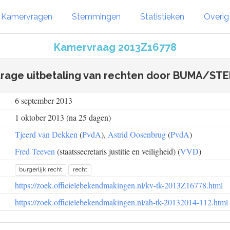
Kamervragen
Stemmingen
Statistieken
Overi
Kamervraag 2013Z16778
trage uitbetaling van rechten door BUMA/ST
6 september 2013
1 oktober 2013 (na 25 dagen)
Tjeerd van Dekken
(
PvdA
),
Astrid Oosenbrug
(
PvdA
)
Fred Teeven
(staatssecretaris justitie en veiligheid) (
VVD
)
burgerlijk recht
recht
https://zoek.officielebekendmakingen.nl/kv-tk-2013Z16778.html
https://zoek.officielebekendmakingen.nl/ah-tk-20132014-112.html