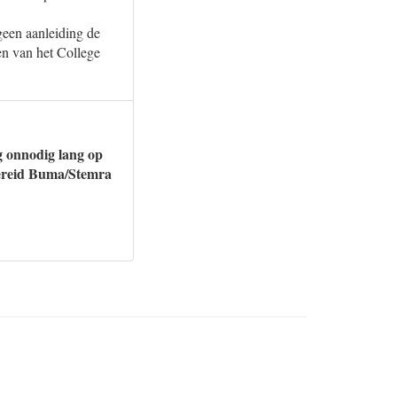
 geen aanleiding de
en van het College
ng onnodig lang op
 bereid Buma/Stemra