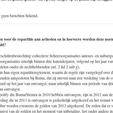
r geen berichten bekend.
 voor de repartitie aan artiesten en in hoeverre worden deze no
ald?
schillenbeslechting collectieve beheersorganisaties auteurs- en naburige
sorganisaties uiterlijk binnen drie kalenderjaren, volgend op het jaar va
elen onder de rechthebbenden (art. 2 lid 2 sub g).
n hun eigen repartitiereglement, waarin de regels zijn vastgelegd over 
nden aangesloten bij Buma, dat zij streven naar een verdeling van de 
gend op het jaar van ontvangst, maar uiterlijk binnen een periode van dr
an ontvangst.
otify die Buma/Stemra in 2010 hebben ontvangen, zijn in 2012 aan d
ding die in 2011 is ontvangen is gedeeltelijk uitgekeerd en het restant 
ober worden eveneens de gelden van 2012 uitgekeerd. De reden dat er ve
ngst van de gelden en het moment van uitbetaling, ligt onder andere in