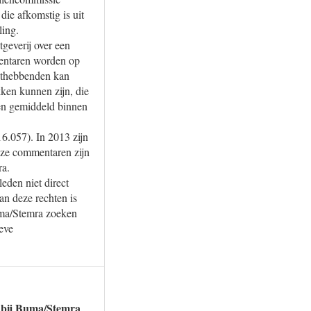
ie afkomstig is uit
ling.
geverij over een
mentaren worden op
hthebbenden kan
kken kunnen zijn, die
en gemiddeld binnen
6.057). In 2013 zijn
eze commentaren zijn
ra.
den niet direct
an deze rechten is
uma/Stemra zoeken
eve
n bij Buma/Stemra