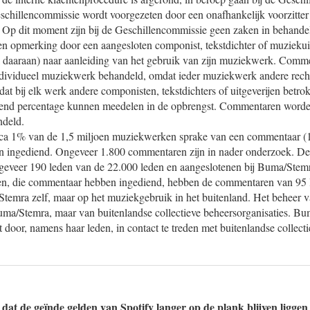
hillencommissie wordt voorgezeten door een onafhankelijk voorzitter d
. Op dit moment zijn bij de Geschillencommissie geen zaken in behande
n opmerking door een aangesloten componist, tekstdichter of muziekuit
ek daaraan) naar aanleiding van het gebruik van zijn muziekwerk. Com
individueel muziekwerk behandeld, omdat ieder muziekwerk andere rec
t bij elk werk andere componisten, tekstdichters of uitgeverijen betro
illend percentage kunnen meedelen in de opbrengst. Commentaren word
ndeld.
irca 1% van de 1,5 miljoen muziekwerken sprake van een commentaar (1
n ingediend. Ongeveer 1.800 commentaren zijn in nader onderzoek. D
ongeveer 190 leden van de 22.000 leden en aangeslotenen bij Buma/Stem
en, die commentaar hebben ingediend, hebben de commentaren van 95 le
temra zelf, maar op het muziekgebruik in het buitenland. Het beheer v
uma/Stemra, maar van buitenlandse collectieve beheersorganisaties. B
door, namens haar leden, in contact te treden met buitenlandse collecti
 dat de geïnde gelden van Spotify langer op de plank blijven ligge