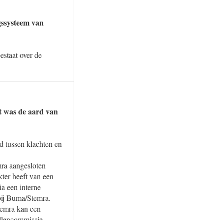
ngssysteem van
estaat over de
at was de aard van
 tussen klachten en
mra aangesloten
kter heeft van een
a een interne
bij Buma/Stemra.
temra kan een
illencommissie