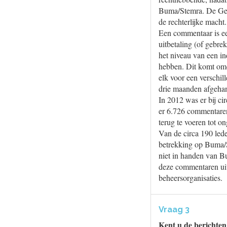
Buma/Stemra. De Gesc
de rechterlijke macht
Een commentaar is ee
uitbetaling (of gebr
het niveau van een 
hebben. Dit komt omda
elk voor een versch
drie maanden afgeha
In 2012 was er bij c
er 6.726 commentare
terug te voeren tot 
Van de circa 190 led
betrekking op Buma/S
niet in handen van B
deze commentaren uit 
beheersorganisaties.
Vraag 3
Kent u de berichten