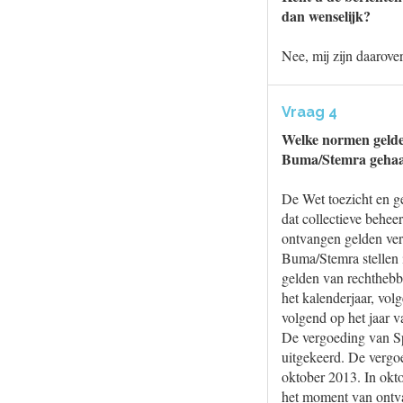
dan wenselijk?
Nee, mij zijn daarove
Vraag 4
Welke normen gelden
Buma/Stemra geha
De Wet toezicht en ge
dat collectieve beheer
ontvangen gelden verd
Buma/Stemra stellen i
gelden van rechthebbe
het kalenderjaar, vol
volgend op het jaar v
De vergoeding van Sp
uitgekeerd. De vergoe
oktober 2013. In okt
het moment van ontva