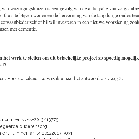
g van verzorgingshuizen is een gevolg van de anticipatie van zorgaanb
r thuis te blijven wonen en de hervorming van de langdurige ondersteun
 zorgaanbieder zelf of hij wil investeren in een nieuwe voorziening zoals
nsen met dementie.
in het werk te stellen om dit belachelijke project zo spoedig mogelijk
et?
oen. Voor de redenen verwijs ik u naar het antwoord op vraag 3.
 nummer: kv-tk-2013Z13779
gregeerde ouderenzorg
ent nummer: ah-tk-20122013-3031