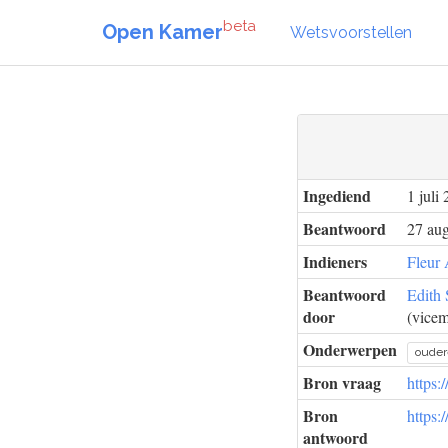
beta
Open Kamer
Wetsvoorstellen
Ingediend
1 juli
Beantwoord
27 aug
Indieners
Fleur
Beantwoord
Edith 
door
(vicem
Onderwerpen
oude
Bron vraag
https:
Bron
https:
antwoord