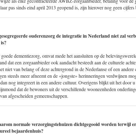
 wijze als elke gecontracteerde AWBZ-zorgaanbieder, betaling voor de 
r pas sinds eind april 2013 geopend is, zijn hierover nog geen cijfers 
 gesegregeerde ouderenzorg de integratie in Nederland niet zal ver
 is?
 goede dementiezorg, omvat mede het aansluiten op de belevingswereld
hand dat een zorgaanbieder ook aandacht besteedt aan de culturele acht
 het niet van belang of deze achtergrond in de Nederlanse of een andere c
en steeds meer afneemt en de «jongste» herinneringen verdwijnen mog
 dan nog integreert in een andere cultuur. Overigens blijkt uit het door 
ijnmond dat de bewoners uit de verschillende wooneenheden onderling
s van afgescheiden gemeenschappen.
rom normale verzorgingstehuizen dichtgegooid worden terwijl er 
ltureel bejaardenhuis?