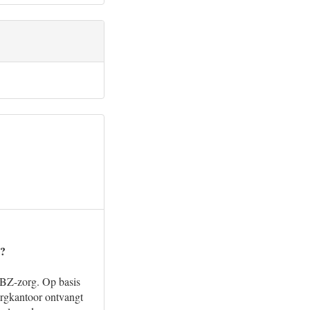
r?
WBZ-zorg. Op basis
orgkantoor ontvangt