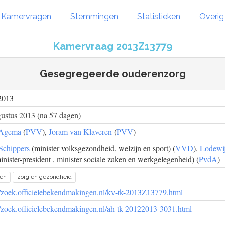
Kamervragen
Stemmingen
Statistieken
Overi
Kamervraag 2013Z13779
Gesegregeerde ouderenzorg
 2013
ustus 2013 (na 57 dagen)
 Agema
(
PVV
),
Joram van Klaveren
(
PVV
)
Schippers
(minister volksgezondheid, welzijn en sport) (
VVD
),
Lodewi
inister-president , minister sociale zaken en werkgelegenheid) (
PvdA
)
ren
zorg en gezondheid
//zoek.officielebekendmakingen.nl/kv-tk-2013Z13779.html
//zoek.officielebekendmakingen.nl/ah-tk-20122013-3031.html