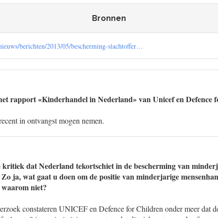
Bronnen
/nieuws/berichten/2013/05/bescherming-slachtoffer…
het rapport «Kinderhandel in Nederland» van Unicef en Defence f
t recent in ontvangst mogen nemen.
e kritiek dat Nederland tekortschiet in de bescherming van minderja
o ja, wat gaat u doen om de positie van minderjarige mensenhande
, waarom niet?
nderzoek constateren UNICEF en Defence for Children onder meer dat de