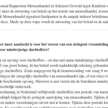
ionaal Rapporteur Mensenhandel en Seksueel Geweld tegen Kinderen m
r meer de uitvoering van beleid op het terrein van mensenhandel, teve
 Mensenhandel signaleert knelpunten in de aanpak initieert beleidsmaa
actices. Mede op deze wijze wordt de uitvoering van het beleid en de na
 er meer aandacht is voor het voeren van een stringent vreemdelin
oor minderjarige slachtoffers?
 en opvang voor slachtoffers – en dan met name minderjarige slachtoffe
l van groot belang. In het beleid wordt nadrukkelijk rekening gehoude
rige slachtoffers. Zoals aangegeven bij de beantwoording van vraag 8 w
ingen die (mogelijk) slachtoffer van mensenhandel zijn, of een risico lo
 de beschermde opvang. Hiervoor is niet vereist dat de betrokken mind
frechtelijk onderzoek.
echtmatig in Nederland verblijvende slachtoffers een periode van max
ktijd) krijgen bij de geringste aanwijzing van mensenhandel. Tijdens 
 en andere voorzieningen om tot rust te komen. Tijdens deze periode kun
oen. Na aangifte wordt een verblijfsvergunning voor slachtoffers van me