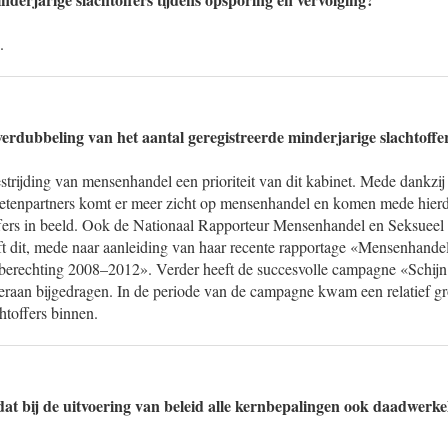
.
verdubbeling van het aantal geregistreerde minderjarige slachtoffe
strijding van mensenhandel een prioriteit van dit kabinet. Mede dankzi
ketenpartners komt er meer zicht op mensenhandel en komen mede hier
ffers in beeld. Ook de Nationaal Rapporteur Mensenhandel en Seksuee
t dit, mede naar aanleiding van haar recente rapportage «Mensenhandel 
n berechting 2008–2012». Verder heeft de succesvolle campagne «Schij
aan bijgedragen. In de periode van de campagne kwam een relatief gr
htoffers binnen.
dat bij de uitvoering van beleid alle kernbepalingen ook daadwerke