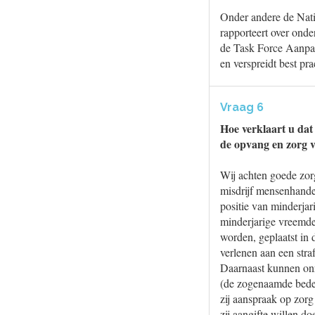
Onder andere de Nat
rapporteert over onde
de Task Force Aanpak
en verspreidt best pr
Vraag 6
Hoe verklaart u dat
de opvang en zorg v
Wij achten goede zorg
misdrijf mensenhande
positie van minderja
minderjarige vreemdel
worden, geplaatst in
verlenen aan een stra
Daarnaast kunnen onr
(de zogenaamde beden
zij aanspraak op zorg
zij aangifte willen d