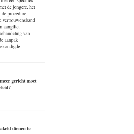
 met een specifiek
et de jongere, het
n de procedure,
de vertrouwensband
n aangifte.
 behandeling van
ede aanpak
ngekondigde
 meer gericht moet
eleid?
akeld dienen te