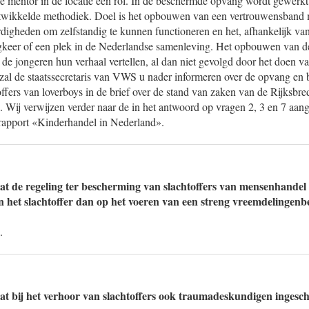
de mentor in de locatie een rol. In de beschermde opvang wordt gewerkt
wikkelde methodiek. Doel is het opbouwen van een vertrouwensband m
digheden om zelfstandig te kunnen functioneren en het, afhankelijk va
gkeer of een plek in de Nederlandse samenleving. Het opbouwen van 
t de jongeren hun verhaal vertellen, al dan niet gevolgd door het doen va
zal de staatssecretaris van VWS u nader informeren over de opvang en
offers van loverboys in de brief over de stand van zaken van de Rijksbr
. Wij verwijzen verder naar de in het antwoord op vragen 2, 3 en 7 aa
t rapport «Kinderhandel in Nederland».
at de regeling ter bescherming van slachtoffers van mensenhandel
an het slachtoffer dan op het voeren van een streng vreemdelingenb
.
at bij het verhoor van slachtoffers ook traumadeskundigen ingesch