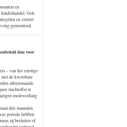
onitort en
ns kinderhandel. Ook
tregelen en creëert
leving gemonitord.
genbeleid dan voor
rs – van het ernstige
n met de kwetsbare
orden alleenstaande
pen slachtoffer te
erjarigen medewerking
imaal drie maanden
deze periode hebben
nen zij besluiten of
nsenhandel verleend.