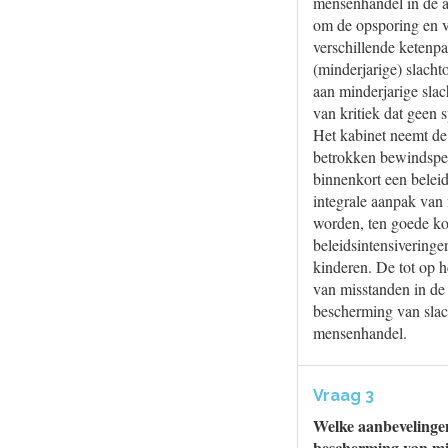
mensenhandel in de af
om de opsporing en v
verschillende ketenp
(minderjarige) slacht
aan minderjarige slac
van kritiek dat geen 
Het kabinet neemt de
betrokken bewindsper
binnenkort een beleid
integrale aanpak van 
worden, ten goede kom
beleidsintensiverin
kinderen. De tot op 
van misstanden in de
bescherming van slach
mensenhandel.
Vraag 3
Welke aanbevelingen
bescherming van min