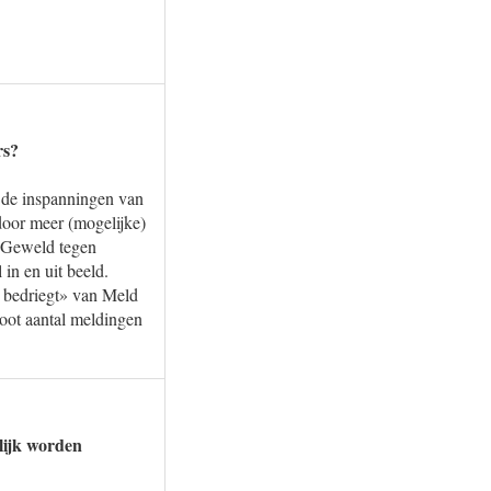
rs?
j de inspanningen van
door meer (mogelijke)
l Geweld tegen
in en uit beeld.
n bedriegt» van Meld
oot aantal meldingen
lijk worden