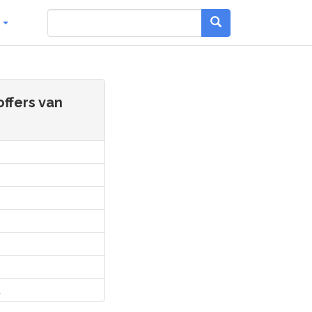
g
ffers van
l