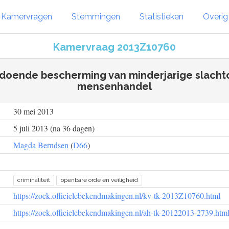
Kamervragen
Stemmingen
Statistieken
Overi
Kamervraag 2013Z10760
doende bescherming van minderjarige slachto
mensenhandel
30 mei 2013
5 juli 2013 (na 36 dagen)
Magda Berndsen
(
D66
)
criminaliteit
openbare orde en veiligheid
https://zoek.officielebekendmakingen.nl/kv-tk-2013Z10760.html
https://zoek.officielebekendmakingen.nl/ah-tk-20122013-2739.htm