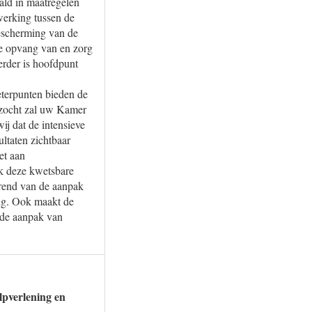
aald in maatregelen
werking tussen de
bescherming van de
de opvang van en zorg
erder is hoofdpunt
eterpunten bieden de
rzocht zal uw Kamer
ij dat de intensieve
ultaten zichtbaar
et aan
k deze kwetsbare
ërend van de aanpak
ang. Ook maakt de
rede aanpak van
lpverlening en