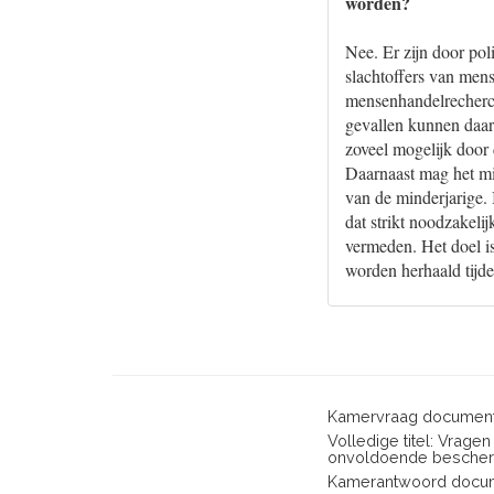
worden?
Nee. Er zijn door pol
slachtoffers van mens
mensenhandelrecherch
gevallen kunnen daar
zoveel mogelijk door
Daarnaast mag het mi
van de minderjarige. 
dat strikt noodzakelij
vermeden. Het doel i
worden herhaald tijd
Kamervraag document
Volledige titel: Vrage
onvoldoende bescherm
Kamerantwoord docum