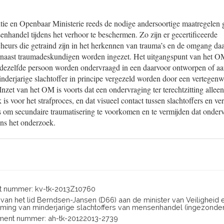
itie en Openbaar Ministerie reeds de nodige andersoortige maatregelen
enhandel tijdens het verhoor te beschermen. Zo zijn er gecertificeerde
eurs die getraind zijn in het herkennen van trauma’s en de omgang daa
naast traumadeskundigen worden ingezet. Het uitgangspunt van het OM 
 dezelfde persoon worden ondervraagd in een daarvoor ontworpen of aa
nderjarige slachtoffer in principe vergezeld worden door een vertegen
Inzet van het OM is voorts dat een ondervraging ter terechtzitting allee
k is voor het strafproces, en dat visueel contact tussen slachtoffers en v
s om secundaire traumatisering te voorkomen en te vermijden dat onde
ens het onderzoek.
 nummer: kv-tk-2013Z10760
n van het lid Berndsen-Jansen (D66) aan de minister van Veiligheid e
ing van minderjarige slachtoffers van mensenhandel (ingezonden
ent nummer: ah-tk-20122013-2739