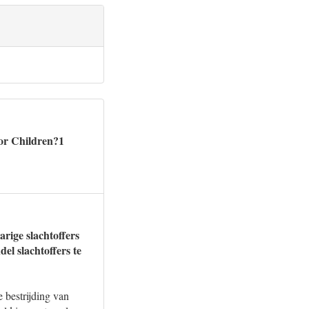
or Children?1
rige slachtoffers
l slachtoffers te
 bestrijding van