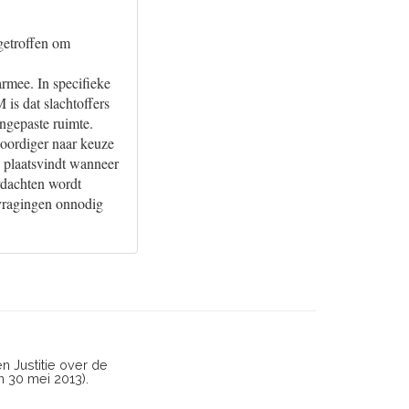
 getroffen om
rmee. In specifieke
is dat slachtoffers
ngepaste ruimte.
woordiger naar keuze
n plaatsvindt wanneer
erdachten wordt
rvragingen onnodig
n Justitie over de
 30 mei 2013).