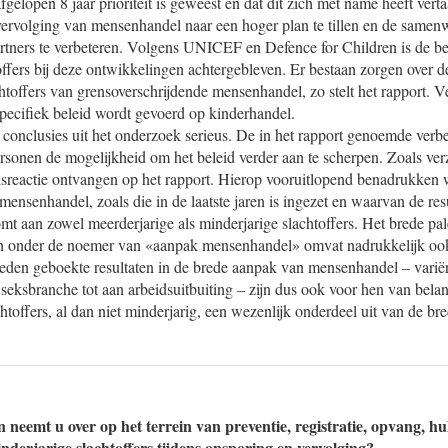
gelopen 8 jaar prioriteit is geweest en dat dit zich met name heeft vert
ervolging van mensenhandel naar een hoger plan te tillen en de samen
artners te verbeteren. Volgens UNICEF en Defence for Children is de 
offers bij deze ontwikkelingen achtergebleven. Er bestaan zorgen over 
htoffers van grensoverschrijdende mensenhandel, zo stelt het rapport. V
specifiek beleid wordt gevoerd op kinderhandel.
 conclusies uit het onderzoek serieus. De in het rapport genoemde verb
sonen de mogelijkheid om het beleid verder aan te scherpen. Zoals ve
sreactie ontvangen op het rapport. Hierop vooruitlopend benadrukken w
mensenhandel, zoals die in de laatste jaren is ingezet en waarvan de res
t aan zowel meerderjarige als minderjarige slachtoffers. Het brede pal
gen onder de noemer van «aanpak mensenhandel» omvat nadrukkelijk oo
heden geboekte resultaten in de brede aanpak van mensenhandel – vari
 seksbranche tot aan arbeidsuitbuiting – zijn dus ook voor hen van bel
toffers, al dan niet minderjarig, een wezenlijk onderdeel uit van de b
 neemt u over op het terrein van preventie, registratie, opvang, hu
derjarige slachtoffers tijdens opsporing en vervolging?