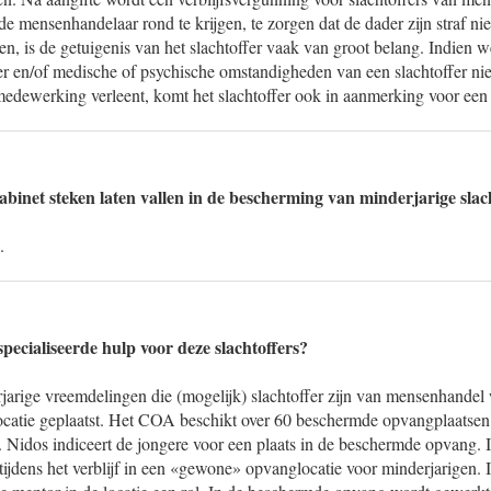
e mensenhandelaar rond te krijgen, te zorgen dat de dader zijn straf ni
n, is de getuigenis van het slachtoffer vaak van groot belang. Indien 
er en/of medische of psychische omstandigheden van een slachtoffer nie
 medewerking verleent, komt het slachtoffer ook in aanmerking voor een 
binet steken laten vallen in de bescherming van minderjarige slac
.
pecialiseerde hulp voor deze slachtoffers?
jarige vreemdelingen die (mogelijk) slachtoffer zijn van mensenhandel
atie geplaatst. Het COA beschikt over 60 beschermde opvangplaatsen.
s. Nidos indiceert de jongere voor een plaats in de beschermde opvang. I
tijdens het verblijf in een «gewone» opvanglocatie voor minderjarigen. I