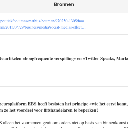
Bronnen
ie-politiek/columns/mathijs-bouman/970250-1305/hoo…
om/2013/04/29/business/media/social-medias-effect…
e artikelen «hoogfrequente verspilling» en «Twitter Speaks, Marke
beursplatform EBS heeft besloten het principe «wie het eerst komt, 
om zo het voordeel voor flitshandelaren te beperken?
 alleen het voornemen geuit om orders niet op basis van binnenkomst a