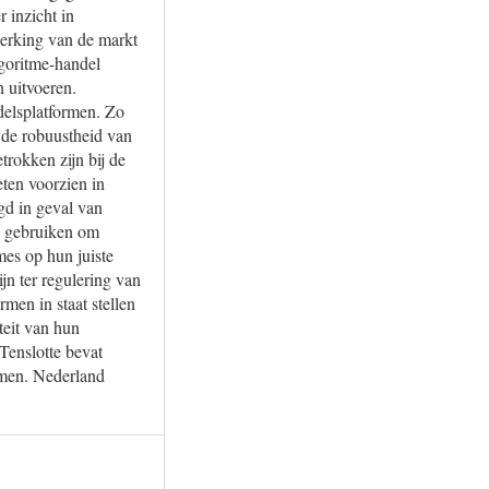
 inzicht in
werking van de markt
lgoritme-handel
n uitvoeren.
delsplatformen. Zo
 de robuustheid van
trokken zijn bij de
eten voorzien in
gd in geval van
en gebruiken om
mes op hun juiste
jn ter regulering van
en in staat stellen
teit van hun
Tenslotte bevat
ormen. Nederland