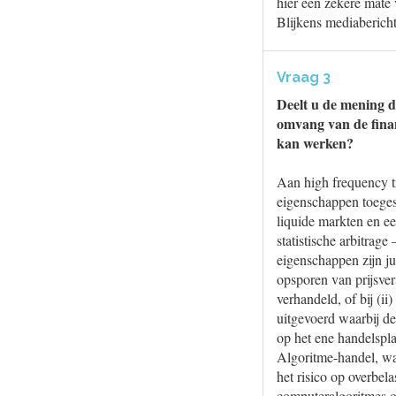
hier een zekere mate 
Blijkens mediaberich
Vraag 3
Deelt u de mening d
omvang van de finan
kan werken?
Aan high frequency t
eigenschappen toegesc
liquide markten en ee
statistische arbitrag
eigenschappen zijn ju
opsporen van prijsver
verhandeld, of bij (i
uitgevoerd waarbij de
op het ene handelspl
Algoritme-handel, wa
het risico op overbel
computeralgoritmes o