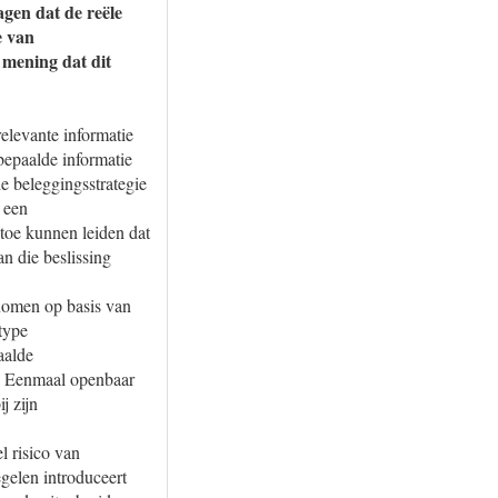
gen dat de reële
e van
 mening dat dit
elevante informatie
bepaalde informatie
e beleggingsstrategie
 een
 toe kunnen leiden dat
an die beslissing
enomen op basis van
 type
aalde
eg. Eenmaal openbaar
j zijn
l risico van
gelen introduceert