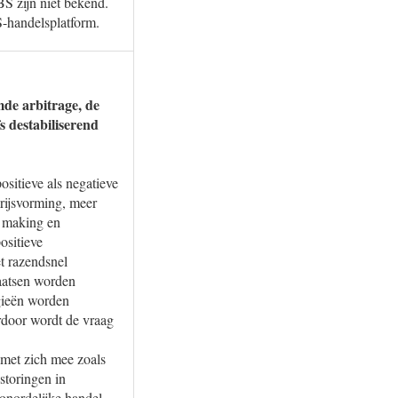
BS zijn niet bekend.
S-handelsplatform.
mde arbitrage, de
s destabiliserend
sitieve als negatieve
prijsvorming, meer
t making en
ositieve
t razendsnel
laatsen worden
egieën worden
erdoor wordt de vraag
 met zich mee zoals
storingen in
onordelijke handel