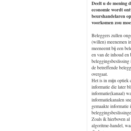
Deelt u de mening 
economie wordt ontw
beurshandelaren op 
voorkomen zou moe
Beleggers zullen onge
(willen) meenemen in
meeneemt bij een bel
en van de inhoud en b
beleggingsbeslissing 
de betreffende belegg
overgaat.
Het is in mijn optie
informatie die later b
informatie(kanaal) w
informatiekanalen sne
gemaakte informatie i
beleggingsbeslissin
Zoals ik hierboven al
algoritme-handel, wa