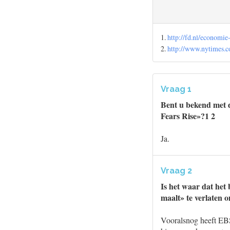
1.
http://fd.nl/econom
2.
http://www.nytimes.c
Vraag 1
Bent u bekend met d
Fears Rise»?1 2
Ja.
Vraag 2
Is het waar dat het 
maalt» te verlaten 
Vooralsnog heeft EBS