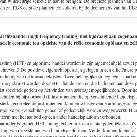
van willekeurige selectie in aan te brengen. De precieze plannen van E
ten zal EBS eerst de plannen consulteren bij de deelnemers van het EB
at flitshandel (high frequency trading) niet bijdraagt aan zogenaa
ciële economie ten opzichte van de reële economie opblaast en zelf
rading (HFT) en algoritme-handel worden in zijn algemeenheid zowel po
hreven.3 De positieve eigenschappen zijn gelegen in een efficiëntere 
n daling van de transactiekosten. Twee belangrijke strategieën – marke
e – die gebruikt worden door HFT-handelaren en die bijdragen aan deze p
ist specifiek gericht op het vinden van arbitragemogelijkheden. Door he
schillen bij bijvoorbeeld (i) instrumenten die op verschillende handelsp
i) sterk gecorreleerde instrumenten, kunnen winstgevende arbitragestrat
rgelijke prijsverschillen geheel of gedeeltelijk worden weggewerkt. Hi
atform met het aanbod op een ander handelsplatform verbonden.
aronder begrepen HFT, brengt echter ook een aantal potentiële risico’s
asting van de systemen van handelsplatformen. Verder kunnen fouten of 
f in de (beheersings)systemen van handelaren of handelsplatformen tot 