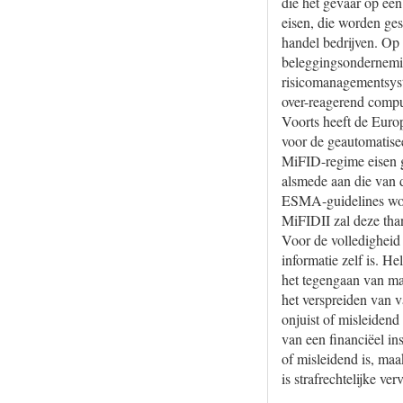
die het gevaar op een
eisen, die worden ge
handel bedrijven. Op
beleggingsondernemin
risicomanagementsyst
over-reagerend compu
Voorts heeft de Euro
voor de geautomatise
MiFID-regime eisen g
alsmede aan die van 
ESMA-guidelines word
MiFIDII zal deze than
Voor de volledigheid 
informatie zelf is. He
het tegengaan van ma
het verspreiden van v
onjuist of misleidend
van een financiëel in
of misleidend is, ma
is strafrechtelijke ve