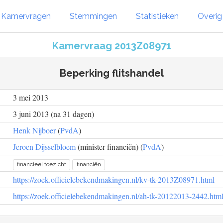
Kamervragen
Stemmingen
Statistieken
Overi
Kamervraag 2013Z08971
Beperking flitshandel
3 mei 2013
3 juni 2013 (na 31 dagen)
Henk Nijboer
(
PvdA
)
Jeroen Dijsselbloem
(minister financiën) (
PvdA
)
financieel toezicht
financiën
https://zoek.officielebekendmakingen.nl/kv-tk-2013Z08971.html
https://zoek.officielebekendmakingen.nl/ah-tk-20122013-2442.htm