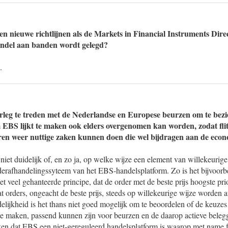
en nieuwe richtlijnen als de Markets in Financial Instruments Dire
handel aan banden wordt gelegd?
.
erleg te treden met de Nederlandse en Europese beurzen om te bezi
 EBS lijkt te maken ook elders overgenomen kan worden, zodat fli
ren weer nuttige zaken kunnen doen die wel bijdragen aan de eco
niet duidelijk of, en zo ja, op welke wijze een element van willekeurige
erafhandelingssyteem van het EBS-handelsplatform. Zo is het bijvoorbe
t veel gehanteerde principe, dat de order met de beste prijs hoogste priori
dat orders, ongeacht de beste prijs, steeds op willekeurige wijze worde
lijkheid is het thans niet goed mogelijk om te beoordelen of de keuzes
 te maken, passend kunnen zijn voor beurzen en de daarop actieve belegg
en dat EBS een niet-gereguleerd handelsplatform is waarop met name f