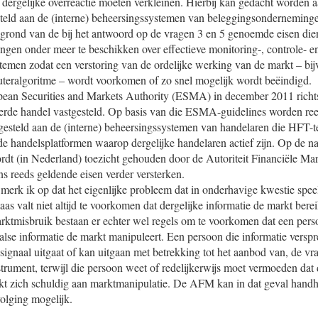
 dergelijke overreactie moeten verkleinen. Hierbij kan gedacht worden a
steld aan de (interne) beheersingssystemen van beleggingsonderneminge
 grond van de bij het antwoord op de vragen 3 en 5 genoemde eisen die
gen onder meer te beschikken over effectieve monitoring-, controle- e
emen zodat een verstoring van de ordelijke werking van de markt – bij
teralgoritme – wordt voorkomen of zo snel mogelijk wordt beëindigd.
pean Securities and Markets Authority (ESMA) in december 2011 richts
erde handel vastgesteld. Op basis van die ESMA-guidelines worden ree
esteld aan de (interne) beheersingssystemen van handelaren die HFT-
de handelsplatformen waarop dergelijke handelaren actief zijn. Op de n
t (in Nederland) toezicht gehouden door de Autoriteit Financiële M
s reeds geldende eisen verder versterken.
merk ik op dat het eigenlijke probleem dat in onderhavige kwestie speel
laas valt niet altijd te voorkomen dat dergelijke informatie de markt bere
rktmisbruik bestaan er echter wel regels om te voorkomen dat een per
alse informatie de markt manipuleert. Een persoon die informatie versp
 signaal uitgaat of kan uitgaan met betrekking tot het aanbod van, de vr
strument, terwijl die persoon weet of redelijkerwijs moet vermoeden dat d
akt zich schuldig aan marktmanipulatie. De AFM kan in dat geval han
rvolging mogelijk.