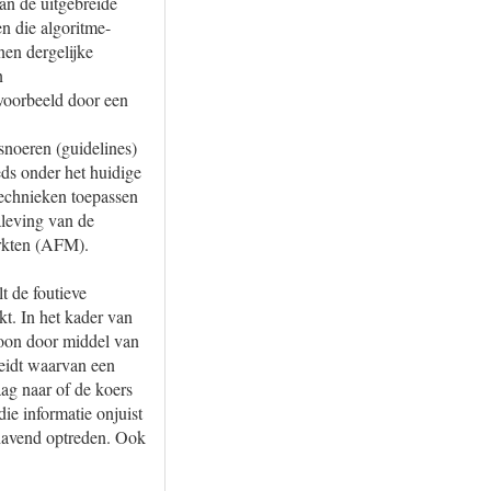
an de uitgebreide
n die algoritme-
nen dergelijke
n
voorbeeld door een
noeren (guidelines)
ds onder het huidige
technieken toepassen
aleving van de
arkten (AFM).
t de foutieve
ikt. In het kader van
soon door middel van
reidt waarvan een
aag naar of de koers
ie informatie onjuist
dhavend optreden. Ook