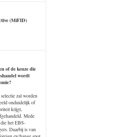
ctive (MiFID)
en of de keuze die
tshandel wordt
nomie?
 selectie zal worden
eld onduidelijk of
teit krijgt,
n afgehandeld. Mede
 die het EBS-
ers. Daarbij is van
oreign exchange spot