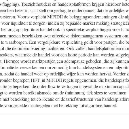
-flagging). Toezichthouders en handelsplatformen krijgen hierdoor beter
en hen beter in staat stelt om gedrag te onderkennen dat de ordelijke 
e verstoren. Voorts verplicht MiFIDII de beleggingsondernemingen die a
 voor liquiditeit te zorgen, indien zij bepaalde market making strategieë
 het oog op algoritme-handel ook in specifieke verplichtingen voor han
rmen moeten beschikken over effectieve risicomanagement systemen om
e waarborgen. Een vergelijkbare verplichting geldt voor partijen, die be
 of die de orderuitvoering faciliteren. Ook zullen handelsplatformen mo
reakers, waarmee de handel voor een korte periode kan worden stilgele
teit. Hiermee wordt marktpartijen een adempauze geboden, die zij kunn
nformatie te verwerken en om zo nodig hun handelssystemen en -algorit
n, zodat de handel weer op ordelijke wijze kan worden hervat. Verder zi
ronder begrepen HFT, in MiFIDII regels opgenomen, die handelsplatform
ratio te beperken, de order-flow te vertragen ingeval de maximumcapaci
gt te worden bereikt alsmede om de (minimum) tick sizes te verruimen. 
 met betrekking tot co-locatie en de tariefstructuren van handelsplatf
n de voorgestelde maatregelen met betrekking tot algoritme-handel.