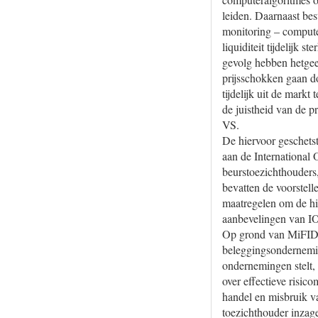
leiden. Daarnaast bes
monitoring – computer
liquiditeit tijdelijk 
gevolg hebben hetgeen
prijsschokken gaan do
tijdelijk uit de markt
de juistheid van de p
VS.
De hiervoor geschets
aan de International 
beurstoezichthouders
bevatten de voorstell
maatregelen om de hie
aanbevelingen van 
Op grond van MiFIDII
beleggingsondernemin
ondernemingen stelt,
over effectieve risi
handel en misbruik 
toezichthouder inzag