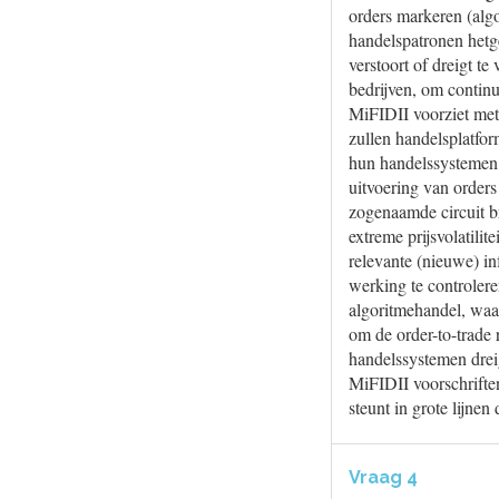
orders markeren (algo
handelspatronen hetge
verstoort of dreigt t
bedrijven, om continu
MiFIDII voorziet met
zullen handelsplatfo
hun handelssystemen t
uitvoering van orders
zogenaamde circuit b
extreme prijsvolatili
relevante (nieuwe) i
werking te controlere
algoritmehandel, waa
om de order-to-trade 
handelssystemen drei
MiFIDII voorschriften
steunt in grote lijne
Vraag 4