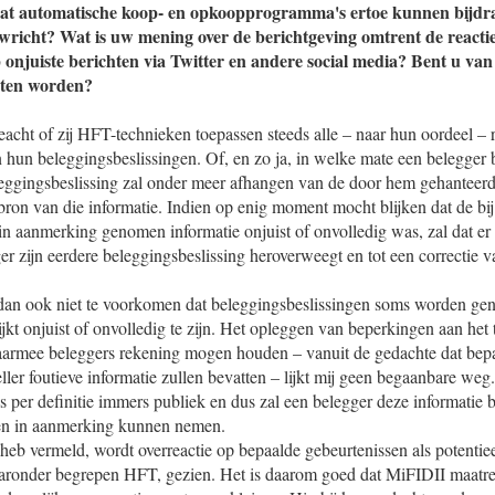
dat automatische koop- en opkoopprogramma's ertoe kunnen bijdra
richt? Wat is uw mening over de berichtgeving omtrent de reacti
onjuiste berichten via Twitter en andere social media? Bent u van
ten worden?
acht of zij HFT-technieken toepassen steeds alle – naar hun oordeel – r
 hun beleggingsbeslissingen. Of, en zo ja, in welke mate een belegger 
eggingsbeslissing zal onder meer afhangen van de door hem gehanteerd
ron van die informatie. Indien op enig moment mocht blijken dat de bij
in aanmerking genomen informatie onjuist of onvolledig was, zal dat er
er zijn eerdere beleggingsbeslissing heroverweegt en tot een correctie v
k dan ook niet te voorkomen dat beleggingsbeslissingen soms worden g
lijkt onjuist of onvolledig te zijn. Het opleggen van beperkingen aan het
aarmee beleggers rekening mogen houden – vanuit de gedachte dat bep
ller foutieve informatie zullen bevatten – lijkt mij geen begaanbare w
s per definitie immers publiek en dus zal een belegger deze informatie bi
gen in aanmerking kunnen nemen.
 heb vermeld, wordt overreactie op bepaalde gebeurtenissen als potentiee
aronder begrepen HFT, gezien. Het is daarom goed dat MiFIDII maatre