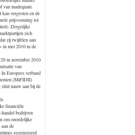
of van inadequate
t kan vergroten en de
onele prijsvorming tot
teit). Dergelijke
arktpartijen zich
at zij twijfelen aan
h» in mei 2010 in de
 G20 in november 2010
anisatie van
4 In Europees verband
umenten (MiFIDII)
 sluit nauw aan bij de
ls
ke financiële
-handel bedrijven
n om onordelijke
 aan de
oritmes gegenereerd