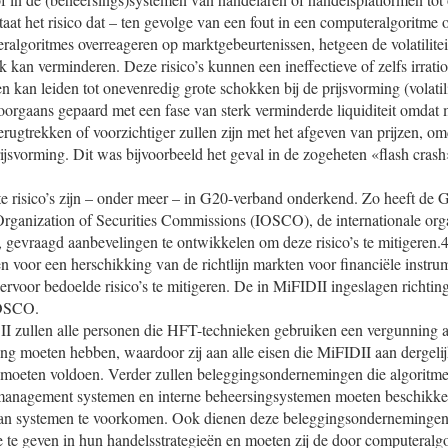
taat het risico dat – ten gevolge van een fout in een computeralgoritme 
algoritmes overreageren op marktgebeurtenissen, hetgeen de volatilitei
sterk kan verminderen. Deze risico’s kunnen een ineffectieve of zelfs irrati
 kan leiden tot onevenredig grote schokken bij de prijsvorming (volatili
orgaans gepaard met een fase van sterk verminderde liquiditeit omdat m
 terugtrekken of voorzichtiger zullen zijn met het afgeven van prijzen, omd
rijsvorming. Dit was bijvoorbeeld het geval in de zogeheten «flash cras
te risico’s zijn – onder meer – in G20-verband onderkend. Zo heeft de
Organization of Securities Commissions (IOSCO), de internationale org
, gevraagd aanbevelingen te ontwikkelen om deze risico’s te mitigeren.
en voor een herschikking van de richtlijn markten voor financiële instr
rvoor bedoelde risico’s te mitigeren. De in MiFIDII ingeslagen richting
IOSCO.
 zullen alle personen die HFT-technieken gebruiken een vergunning a
g moeten hebben, waardoor zij aan alle eisen die MiFIDII aan dergelij
 moeten voldoen. Verder zullen beleggingsondernemingen die algoritme
comanagement systemen en interne beheersingsystemen moeten beschikke
van systemen te voorkomen. Ook dienen deze beleggingsondernemingen
e te geven in hun handelsstrategieën en moeten zij de door computeralg