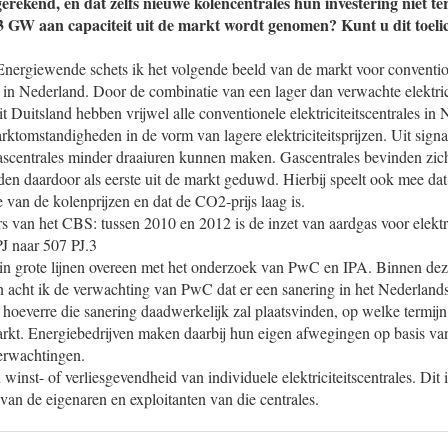
rekend, en dat zelfs nieuwe kolencentrales hun investering niet t
,3 GW aan capaciteit uit de markt wordt genomen? Kunt u dit toeli
 Energiewende schets ik het volgende beeld van de markt voor conventi
ie in Nederland. Door de combinatie van een lager dan verwachte elektric
 Duitsland hebben vrijwel alle conventionele elektriciteitscentrales in
ktomstandigheden in de vorm van lagere elektriciteitsprijzen. Uit sign
gascentrales minder draaiuren kunnen maken. Gascentrales bevinden zic
en daardoor als eerste uit de markt geduwd. Hierbij speelt ook mee dat 
e van de kolenprijzen en dat de CO2-prijs laag is.
fers van het CBS: tussen 2010 en 2012 is de inzet van aardgas voor elektr
J naar 507 PJ.3
in grote lijnen overeen met het onderzoek van PwC en IPA. Binnen de
acht ik de verwachting van PwC dat er een sanering in het Nederlands
n hoeverre die sanering daadwerkelijk zal plaatsvinden, op welke termi
arkt. Energiebedrijven maken daarbij hun eigen afwegingen op basis va
erwachtingen.
 winst- of verliesgevendheid van individuele elektriciteitscentrales. Dit 
van de eigenaren en exploitanten van die centrales.