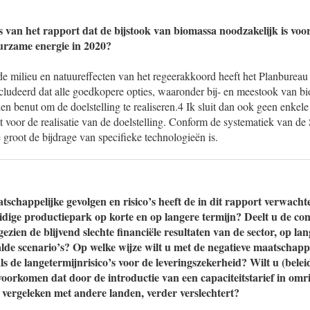
es van het rapport dat de bijstook van biomassa noodzakelijk is voo
uurzame energie in 2020?
de milieu en natuureffecten van het regeerakkoord heeft het Planbureau
udeerd dat alle goedkopere opties, waaronder bij- en meestook van bi
n benut om de doelstelling te realiseren.4 Ik sluit dan ook geen enkel
t voor de realisatie van de doelstelling. Conform de systematiek van 
e groot de bijdrage van specifieke technologieën is.
schappelijke gevolgen en risico’s heeft de in dit rapport verwacht
idige productiepark op korte en op langere termijn? Deelt u de con
gezien de blijvend slechte financiële resultaten van de sector, op la
de scenario’s? Op welke wijze wilt u met de negatieve maatschappe
ls de langetermijnrisico’s voor de leveringszekerheid? Wilt u (bele
 voorkomen dat door de introductie van een capaciteitstarief in om
, vergeleken met andere landen, verder verslechtert?