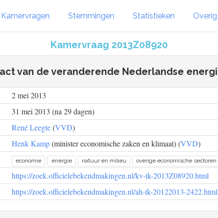
Kamervragen
Stemmingen
Statistieken
Overi
Kamervraag 2013Z08920
act van de veranderende Nederlandse energ
2 mei 2013
31 mei 2013 (na 29 dagen)
René Leegte
(
VVD
)
Henk Kamp
(minister economische zaken en klimaat) (
VVD
)
economie
energie
natuur en milieu
overige economische sectoren
https://zoek.officielebekendmakingen.nl/kv-tk-2013Z08920.html
https://zoek.officielebekendmakingen.nl/ah-tk-20122013-2422.html