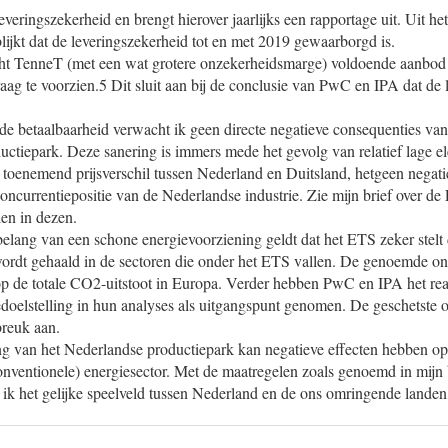
veringszekerheid en brengt hierover jaarlijks een rapportage uit. Uit he
ijkt dat de leveringszekerheid tot en met 2019 gewaarborgd is.
t TenneT (met een wat grotere onzekerheidsmarge) voldoende aanbod v
aag te voorzien.5 Dit sluit aan bij de conclusie van PwC en IPA dat de 
de betaalbaarheid verwacht ik geen directe negatieve consequenties van
uctiepark. Deze sanering is immers mede het gevolg van relatief lage elek
 toenemend prijsverschil tussen Nederland en Duitsland, hetgeen negat
oncurrentiepositie van de Nederlandse industrie. Zie mijn brief over d
en in dezen.
belang van een schone energievoorziening geldt dat het ETS zeker stelt
 wordt gehaald in de sectoren die onder het ETS vallen. De genoemde 
op de totale CO2-uitstoot in Europa. Verder hebben PwC en IPA het rea
doelstelling in hun analyses als uitgangspunt genomen. De geschetste
breuk aan.
ng van het Nederlandse productiepark kan negatieve effecten hebben o
nventionele) energiesector. Met de maatregelen zoals genoemd in mijn 
k het gelijke speelveld tussen Nederland en de ons omringende landen