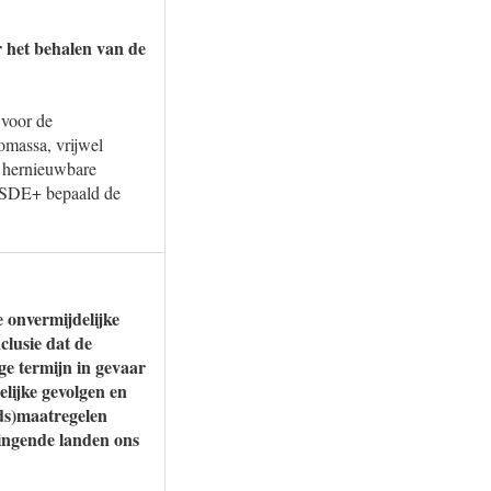
r het behalen van de
 voor de
omassa, vrijwel
e hernieuwbare
de SDE+ bepaald de
e onvermijdelijke
clusie dat de
nge termijn in gevaar
lijke gevolgen en
ids)maatregelen
ringende landen ons