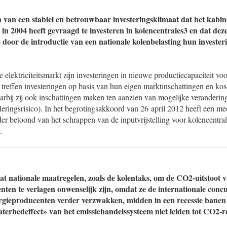
n van een stabiel en betrouwbaar investeringsklimaat dat het kabin
in 2004 heeft gevraagd te investeren in kolencentrales3 en dat dez
door de introductie van een nationale kolenbelasting hun investeri
e elektriciteitsmarkt zijn investeringen in nieuwe productiecapaciteit vo
j treffen investeringen op basis van hun eigen marktinschattingen en kos
rbij zij ook inschattingen maken ten aanzien van mogelijke verandering
leringsrisico). In het begrotingsakkoord van 26 april 2012 heeft een m
r betoond van het schrappen van de inputvrijstelling voor kolencentral
.
at nationale maatregelen, zoals de kolentaks, om de CO2-uitstoot 
enten te verlagen onwenselijk zijn, omdat ze de internationale conc
rgieproducenten verder verzwakken, midden in een recessie banen
erbedeffect» van het emissiehandelssysteem niet leiden tot CO2-