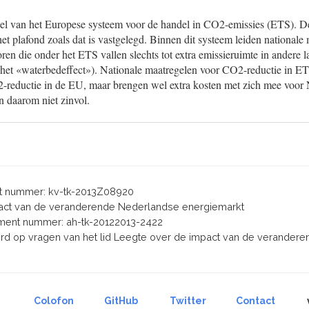
el van het Europese systeem voor de handel in CO2-emissies (ETS). De 
het plafond zoals dat is vastgelegd. Binnen dit systeem leiden nationale
ren die onder het ETS vallen slechts tot extra emissieruimte in andere 
 (het «waterbedeffect»). Nationale maatregelen voor CO2-reductie in ET
O2-reductie in de EU, maar brengen wel extra kosten met zich mee voor 
n daarom niet zinvol.
 nummer: kv-tk-2013Z08920
mpact van de veranderende Nederlandse energiemarkt
ent nummer: ah-tk-20122013-2422
oord op vragen van het lid Leegte over de impact van de verande
Colofon
GitHub
Twitter
Contact