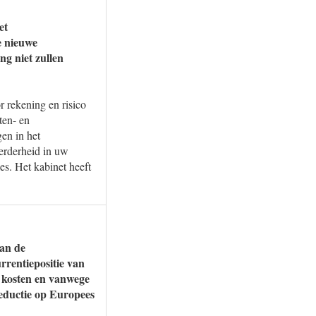
et
e nieuwe
ng niet zullen
or rekening en risico
ten- en
en in het
eerderheid in uw
es. Het kabinet heeft
van de
urrentiepositie van
 kosten en vanwege
reductie op Europees