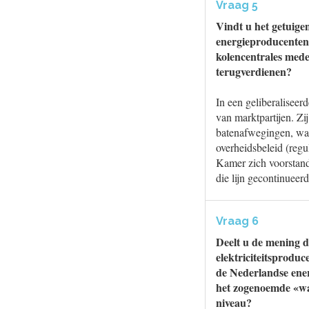
Vraag 5
Vindt u het getuige
energieproducenten 
kolencentrales mede 
terugverdienen?
In een geliberaliseerd
van marktpartijen. Zi
batenafwegingen, waa
overheidsbeleid (regu
Kamer zich voorstande
die lijn gecontinueerd
Vraag 6
Deelt u de mening d
elektriciteitsproduc
de Nederlandse ene
het zogenoemde «wat
niveau?