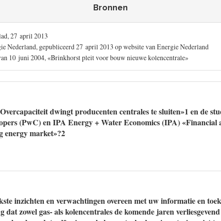
Bronnen
lad, 27 april 2013
gie Nederland, gepubliceerd 27 april 2013 op website van Energie Nederland
van 10 juni 2004, «Brinkhorst pleit voor bouw nieuwe kolencentrale»
«Overcapaciteit dwingt producenten centrales te sluiten»1 en de stu
pers (PwC) en IPA Energy + Water Economics (IPA) «Financial 
ng energy market»?2
ste inzichten en verwachtingen overeen met uw informatie en toe
g dat zowel gas- als kolencentrales de komende jaren verliesgevend 