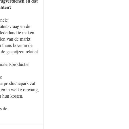
erugverdienen en dat
chten?
onele
iteitsvraag en de
 Nederland te maken
alen van de markt
h thans bovenin de
de gasprijzen relatief
iciteitsproductie
ze
e productiepark zal
jn en in welke omvang,
n hun kosten,
is de