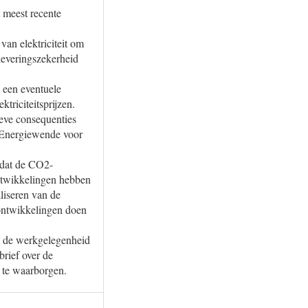
t meest recente
an elektriciteit om
leveringszekerheid
 een eventuele
triciteitsprijzen.
ieve consequenties
e Energiewende voor
 dat de CO2-
ontwikkelingen hebben
liseren van de
 ontwikkelingen doen
p de werkgelegenheid
brief over de
 te waarborgen.