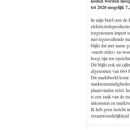
kosten worden meege
tot 2020 mogelijk 7
In mijn brief over de
elektriciteitsproduct
toegenomen import uit
met tegenvallende mar
blijkt dat met name 
«merit order» en word
hoog zijn ten opzicht
Dit blijkt ook uit cij
afgenomen van 664 P
Dit marktbeeld komt 
marktomstandigheden 
plaatsvinden reëel. I
is een zaak van de m
inkomsten en marktv
Ik heb geen inzicht in
verantwoordelijkheid 