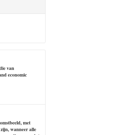
die van
and economic
komstbeeld, met
zijn, wanneer alle