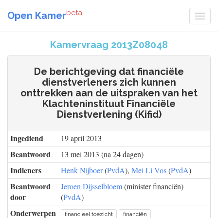
beta
Open Kamer
Kamervraag 2013Z08048
De berichtgeving dat financiële
dienstverleners zich kunnen
onttrekken aan de uitspraken van het
Klachteninstituut Financiële
Dienstverlening (Kifid)
Ingediend
19 april 2013
Beantwoord
13 mei 2013 (na 24 dagen)
Indieners
Henk Nijboer
(
PvdA
),
Mei Li Vos
(
PvdA
)
Beantwoord
Jeroen Dijsselbloem
(minister financiën)
door
(
PvdA
)
Onderwerpen
financieel toezicht
financiën