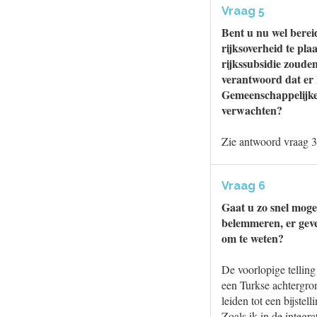
Vraag 5
Bent u nu wel bereid
rijksoverheid te pla
rijkssubsidie zoude
verantwoord dat er
Gemeenschappelijke
verwachten?
Zie antwoord vraag 3
Vraag 6
Gaat u zo snel mogel
belemmeren, er geves
om te weten?
De voorlopige telling
een Turkse achtergro
leiden tot een bijstell
Zoals ik in de integ