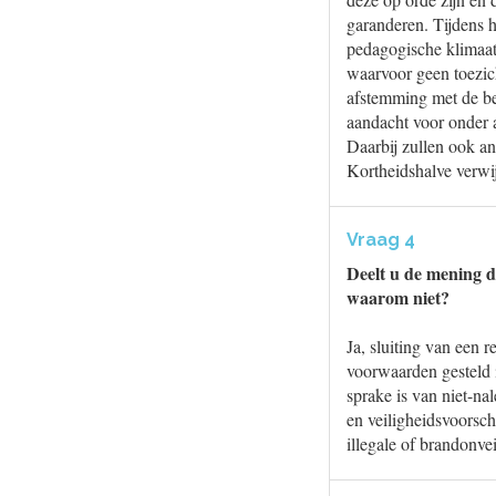
garanderen. Tijdens h
pedagogische klimaat 
waarvoor geen toezich
afstemming met de bet
aandacht voor onder a
Daarbij zullen ook a
Kortheidshalve verwij
Vraag 4
Deelt u de mening d
waarom niet?
Ja, sluiting van een 
voorwaarden gesteld i
sprake is van niet-na
en veiligheidsvoorsch
illegale of brandonvei