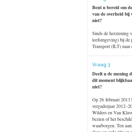
Bent u bereid om de
van de overheid bi
niet?
Sinds de herziening v
leefomgeving) bij de 
Transport (ILT) naar 
Vraag 3
Deelt u de mening d
dit moment blijkbaa
niet?
Op 26 februari 2013 
vergaderjaar 2012–2
Wilders en Van Klav
bezien of het beschik
waarborgen. Ten aan
deze op orde zijn en 