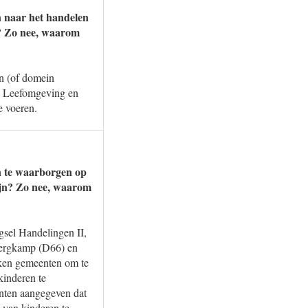
n naar het handelen
? Zo nee, waarom
in (of domein
ie Leefomgeving en
e voeren.
jn te waarborgen op
mijn? Zo nee, waarom
gsel Handelingen II,
Bergkamp (D66) en
kken gemeenten om te
kinderen te
nten aangegeven dat
 van kinderen te