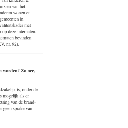
anzien van het
kinderen wonen en
 gemeenten in
aliteitskader met
n op deze internaten.
ternaten bevinden.
V, nr. 92).
ten worden? Zo nee,
dzakelijk is, onder de
s mogelijk als er
etsing van de brand-
 er geen sprake van