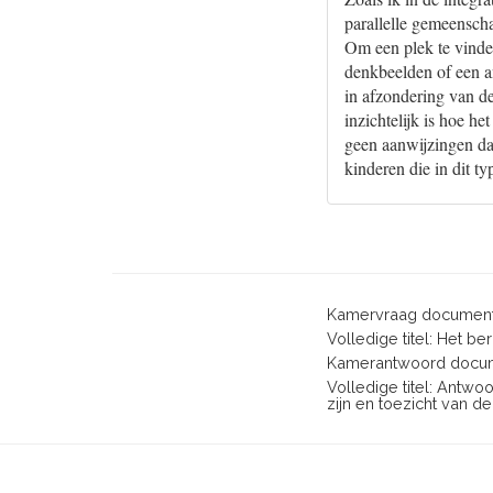
parallelle gemeenscha
Om een plek te vinde
denkbeelden of een an
in afzondering van d
inzichtelijk is hoe he
geen aanwijzingen dat
kinderen die in dit ty
Kamervraag document
Volledige titel: Het be
Kamerantwoord docum
Volledige titel: Antwo
zijn en toezicht van d