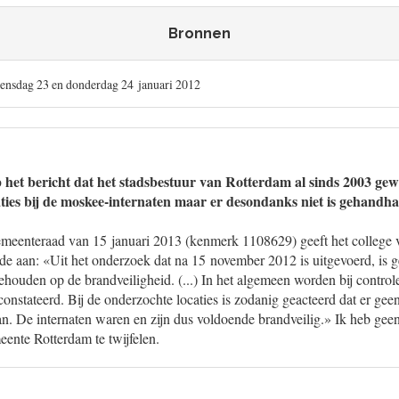
Bronnen
ensdag 23 en donderdag 24 januari 2012
p het bericht dat het stadsbestuur van Rotterdam al sinds 2003 ge
aties bij de moskee-internaten maar er desondanks niet is gehandh
 gemeenteraad van 15 januari 2013 (kenmerk 1108629) geeft het college
e aan: «Uit het onderzoek dat na 15 november 2012 is uitgevoerd, is ge
 gehouden op de brandveiligheid. (...) In het algemeen worden bij control
onstateerd. Bij de onderzochte locaties is zodanig geacteerd dat er ge
gaan. De internaten waren en zijn dus voldoende brandveilig.» Ik heb ge
ente Rotterdam te twijfelen.