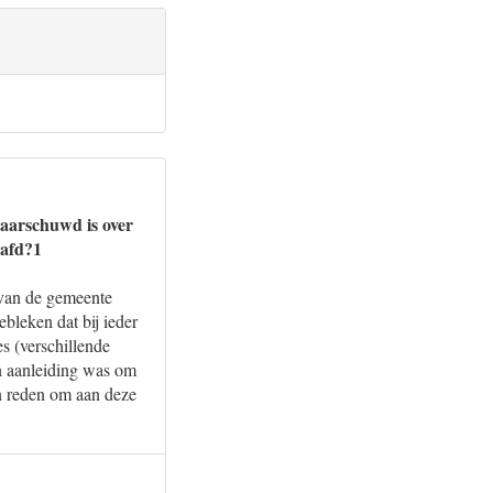
waarschuwd is over
aafd?1
 van de gemeente
bleken dat bij ieder
es (verschillende
en aanleiding was om
en reden om aan deze