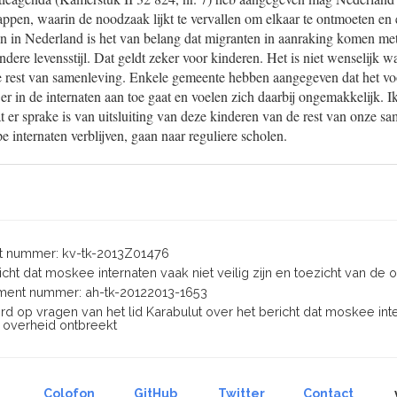
ppen, waarin de noodzaak lijkt te vervallen om elkaar te ontmoeten en e
n in Nederland is het van belang dat migranten in aanraking komen m
dere levensstijl. Dat geldt zeker voor kinderen. Het is niet wenselijk w
e rest van samenleving. Enkele gemeente hebben aangegeven dat het vo
t er in de internaten aan toe gaat en voelen zich daarbij ongemakkelijk. 
 er sprake is van uitsluiting van deze kinderen van de rest van onze s
pe internaten verblijven, gaan naar reguliere scholen.
 nummer: kv-tk-2013Z01476
richt dat moskee internaten vaak niet veilig zijn en toezicht van de
ent nummer: ah-tk-20122013-1653
ord op vragen van het lid Karabulut over het bericht dat moskee inte
e overheid ontbreekt
Colofon
GitHub
Twitter
Contact