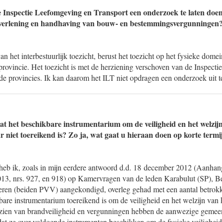
 Inspectie Leefomgeving en Transport een onderzoek te laten doe
j verlening en handhaving van bouw- en bestemmingsvergunningen
an het interbestuurlijk toezicht, berust het toezicht op het fysieke dome
provincie. Het toezicht is met de herziening verschoven van de Inspect
de provincies. Ik kan daarom het ILT niet opdragen een onderzoek uit t
at het beschikbare instrumentarium om de veiligheid en het welzi
r niet toereikend is? Zo ja, wat gaat u hieraan doen op korte ter
heb ik, zoals in mijn eerdere antwoord d.d. 18 december 2012 (Aanhan
013, nrs. 927, en 918) op Kamervragen van de leden Karabulut (SP), 
eren (beiden PVV) aangekondigd, overleg gehad met een aantal betro
bare instrumentarium toereikend is om de veiligheid en het welzijn van 
zien van brandveiligheid en vergunningen hebben de aanwezige gemee
dat ze over voldoende instrumenten beschikken om de fysieke veiligheid