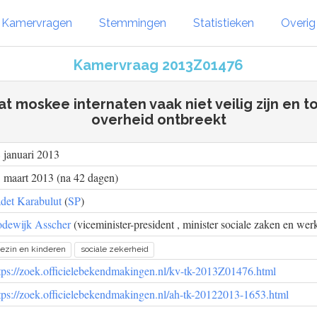
Kamervragen
Stemmingen
Statistieken
Overi
Kamervraag 2013Z01476
at moskee internaten vaak niet veilig zijn en t
overheid ontbreekt
 januari 2013
 maart 2013 (na 42 dagen)
det Karabulut
(
SP
)
dewijk Asscher
(viceminister-president , minister sociale zaken en wer
ezin en kinderen
sociale zekerheid
tps://zoek.officielebekendmakingen.nl/kv-tk-2013Z01476.html
tps://zoek.officielebekendmakingen.nl/ah-tk-20122013-1653.html