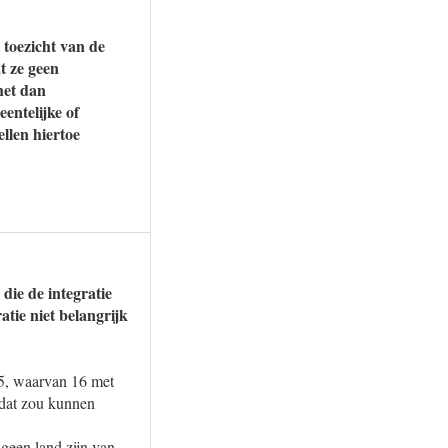
 toezicht van de
t ze geen
het dan
entelijke of
len hiertoe
 die de integratie
atie niet belangrijk
25, waarvan 16 met
 dat zou kunnen
geen land zijn van