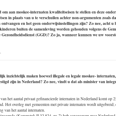
 om aan moskee-internaten kwaliteitseisen te stellen en deze onder
atsen in plaats van u te verschuilen achter non-argumenten zoals da
n ontvangen en het geen onderwijsinstellingen zijn? Zo nee, acht u 
 kinderen buiten de samenleving worden gehouden volgens de Geme
 Gezondheidsdienst (GGD)? Zo ja, wanneer kunnen we uw voorstel
.
ijk inzichtelijk maken hoeveel illegale en legale moskee- internaten,
tigd zijn in Nederland? Zo nee, vindt u dat als minister van integr
 van het aantal privaat gefinancierde internaten in Nederland komt op 
nd. Het overleg met gemeenten met private internaten wordt uitgebreid;
ing van het aantal internaten.
ratieagenda (Kamerstuk II 32 824, nr. 7) heb aangegeven mag Nederland 