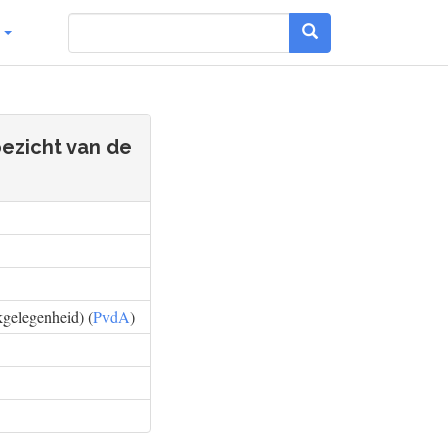
g
oezicht van de
kgelegenheid) (
PvdA
)