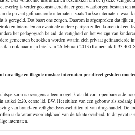
et overleg is verder geconstateerd dat er geen waarborgen bestaan ten a
in de privaat gefinancierde internaten -zoals Turkse internaten- waar 
t is geregeld. Dat baart ons zorgen. Daarom is afgesproken dat rijk en
rokken internaten en eventuele andere partijen zullen komen tot een kw
ndere het pedagogisch beleid, de veiligheid en het welzijn van kindere
ndere gemeenten betrokken worden waarin zich privaat gefinancierde in
s ik u ook naar mijn brief van 26 februari 2013 (Kamerstuk II 33 400-X
at onveilige en illegale moskee-internaten per direct gesloten moe
rechtspersoon is overigens alleen mogelijk als dit voor openbare orde noo
n artikel 2:20, eerste lid, BW. Het sluiten van een gebouw als zodanig i
leving van brand- en veiligheidsvoorschriften of van drugshandel. De to
riften is de verantwoordelijkheid van de lokale overheid. In dit geval is
lige internaten.