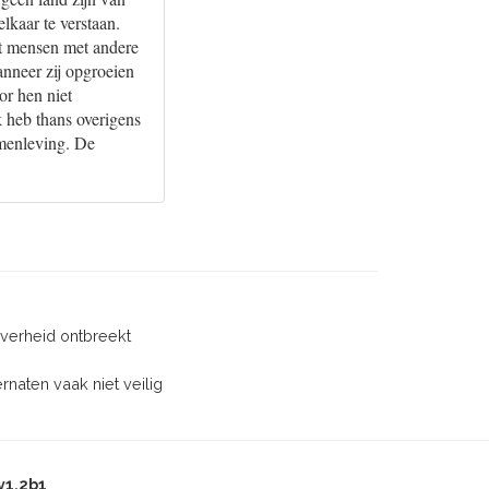
lkaar te verstaan.
et mensen met andere
anneer zij opgroeien
or hen niet
Ik heb thans overigens
amenleving. De
 overheid ontbreekt
rnaten vaak niet veilig
v1.2b1