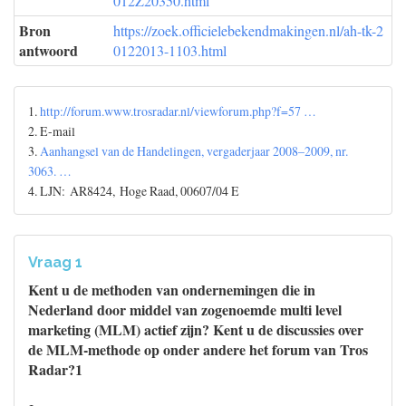
012Z20350.html
Bron
https://zoek.officielebekendmakingen.nl/ah-tk-2
antwoord
0122013-1103.html
1.
http://forum.www.trosradar.nl/viewforum.php?f=57 …
2. E-mail
3.
Aanhangsel van de Handelingen, vergaderjaar 2008–2009, nr.
3063. …
4. LJN: AR8424, Hoge Raad, 00607/04 E
Vraag 1
Kent u de methoden van ondernemingen die in
Nederland door middel van zogenoemde multi level
marketing (MLM) actief zijn? Kent u de discussies over
de MLM-methode op onder andere het forum van Tros
Radar?1