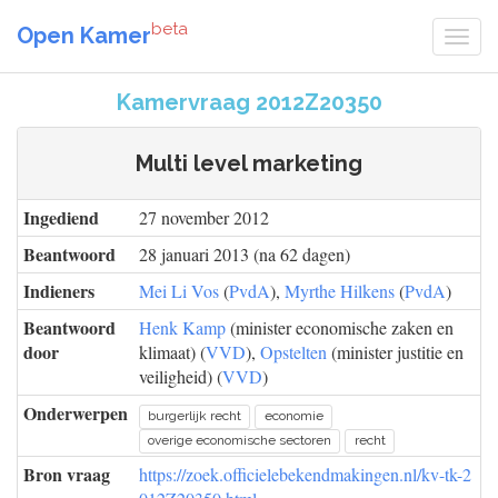
beta
Open Kamer
Kamervraag 2012Z20350
Multi level marketing
Ingediend
27 november 2012
Beantwoord
28 januari 2013 (na 62 dagen)
Indieners
Mei Li Vos
(
PvdA
),
Myrthe Hilkens
(
PvdA
)
Beantwoord
Henk Kamp
(minister economische zaken en
door
klimaat) (
VVD
),
Opstelten
(minister justitie en
veiligheid) (
VVD
)
Onderwerpen
burgerlijk recht
economie
overige economische sectoren
recht
Bron vraag
https://zoek.officielebekendmakingen.nl/kv-tk-2