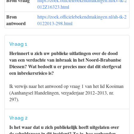
Bron vraag
https://zoek.officielebekendmakingen.nl/kv-tk-2
012Z16323.html
Bron
https://zoek.officielebekendmakingen.nl/ah-tk-2
antwoord
0122013-298.html
Vraag 1
Herinnert u zich uw publieke uitlatingen over de dood
van een verdachte van inbraak in het Noord-Brabantse
Diessen? Wat bedoelt u er precies mee dat dit sterfgeval
een inbrekersrisico is?
Ik verwijs naar het antwoord op vraag 1 van het lid Kooiman
(Aanhangsel Handelingen, vergaderjaar 2012–2013, nr.
297).
Vraag 2
Is het waar dat u zich publiekelijk heeft uitgelaten over
de schuldvraag in dit incident? Zo ja, hoe verhouden