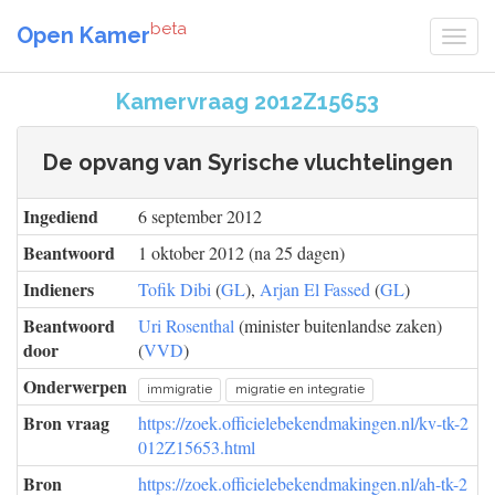
beta
Open Kamer
Kamervraag 2012Z15653
De opvang van Syrische vluchtelingen
Ingediend
6 september 2012
Beantwoord
1 oktober 2012 (na 25 dagen)
Indieners
Tofik Dibi
(
GL
),
Arjan El Fassed
(
GL
)
Beantwoord
Uri Rosenthal
(minister buitenlandse zaken)
door
(
VVD
)
Onderwerpen
immigratie
migratie en integratie
Bron vraag
https://zoek.officielebekendmakingen.nl/kv-tk-2
012Z15653.html
Bron
https://zoek.officielebekendmakingen.nl/ah-tk-2