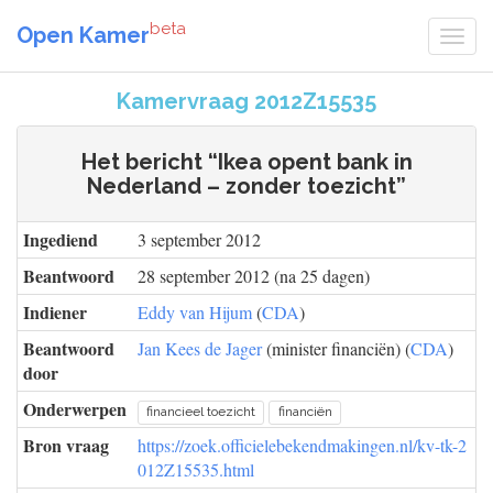
beta
Open Kamer
Kamervraag 2012Z15535
Het bericht “Ikea opent bank in
Nederland – zonder toezicht”
Ingediend
3 september 2012
Beantwoord
28 september 2012 (na 25 dagen)
Indiener
Eddy van Hijum
(
CDA
)
Beantwoord
Jan Kees de Jager
(minister financiën) (
CDA
)
door
Onderwerpen
financieel toezicht
financiën
Bron vraag
https://zoek.officielebekendmakingen.nl/kv-tk-2
012Z15535.html