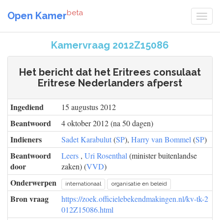
beta
Open Kamer
Kamervraag 2012Z15086
Het bericht dat het Eritrees consulaat
Eritrese Nederlanders afperst
Ingediend
15 augustus 2012
Beantwoord
4 oktober 2012 (na 50 dagen)
Indieners
Sadet Karabulut
(
SP
),
Harry van Bommel
(
SP
)
Beantwoord
Leers
,
Uri Rosenthal
(minister buitenlandse
door
zaken) (
VVD
)
Onderwerpen
internationaal
organisatie en beleid
Bron vraag
https://zoek.officielebekendmakingen.nl/kv-tk-2
012Z15086.html