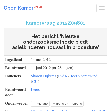
beta
Open Kamer
Kamervraag 2012Z09801
Het bericht ‘Nieuwe
onderzoeksmethode biedt
asielkinderen houvast in procedure’
Ingediend
14 mei 2012
Beantwoord
11 juni 2012 (na 28 dagen)
Indieners
Sharon Dijksma
(
PvdA
),
Joël Voordewind
(
CU
)
Beantwoord
Leers
door
Onderwerpen
immigratie
migratie en integratie