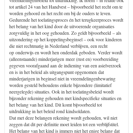
vreemdelingenbeleid tot uitdrukking. Ik noem – in relatie ook
tot artikel 24 van het Handvest – bijvoorbeeld het recht om te
worden gehoord en het recht om bij de ouders te leven.
Gedurende het toelatingsproces én het terugkeerproces wordt
het belang van het kind door de uitvoerende organisaties
zorgvuldig in het oog gehouden. Zo geldt bijvoorbeeld – als
uitzondering op het koppelingsbeginsel – ook voor kinderen
die niet rechtmatig in Nederland verblijven, een recht
op onderwijs en wordt hen onderdak geboden. Verder wordt
(alleenstaande) minderjarigen meer (rust en) voorbereiding
gegeven voorafgaand aan de indiening van een asielverzoek
en is in het beleid als uitgangspunt opgenomen dat
minderjarigen in beginsel niet in vreemdelingenbewaring
worden gesteld behoudens enkele bijzondere (limitatief
neergelegde) situaties. Ook in het toelatingsbeleid wordt
bijzonder rekening gehouden met kindspecifieke situaties en
het belang van het kind. Dit komt bijvoorbeeld tot
uitdrukking in het beleid rond kindsoldaten.
Dat met deze belangen rekening wordt gehouden, wil niet
zeggen dat dit per definitie moet leiden tot een verblijfstitel.
Het belang van het kind is immers niet het enige belang dat