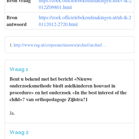
Bron vraag
https://zoek.officielebekendmakingen.nl/kv-tk-2
012Z09801.html
Bron
https://zoek.officielebekendmakingen.nl/ah-tk-2
antwoord
0112012-2720.html
1.
http://www.rug.nl/corporate/nieuws/archief/archief…
Vraag 1
Bent u bekend met het bericht «Nieuwe
onderzoeksmethode biedt asielkinderen houvast in
procedure» en het onderzoek «In the best interest of the
child»? van orthopedagoge Zijlstra?1
Ja.
Vraag 2