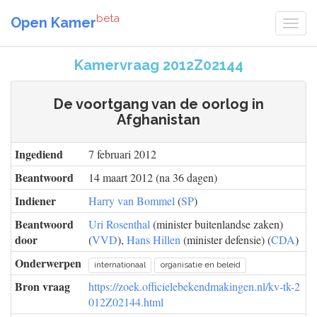
beta
Open Kamer
Kamervraag 2012Z02144
De voortgang van de oorlog in
Afghanistan
Ingediend
7 februari 2012
Beantwoord
14 maart 2012 (na 36 dagen)
Indiener
Harry van Bommel
(
SP
)
Beantwoord
Uri Rosenthal
(minister buitenlandse zaken)
door
(
VVD
),
Hans Hillen
(minister defensie) (
CDA
)
Onderwerpen
internationaal
organisatie en beleid
Bron vraag
https://zoek.officielebekendmakingen.nl/kv-tk-2
012Z02144.html