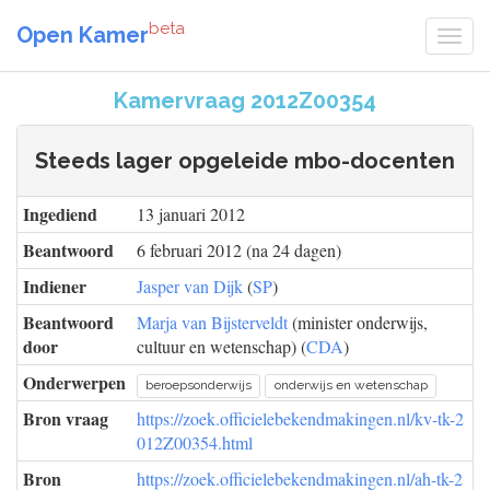
beta
Open Kamer
Kamervraag 2012Z00354
Steeds lager opgeleide mbo-docenten
Ingediend
13 januari 2012
Beantwoord
6 februari 2012 (na 24 dagen)
Indiener
Jasper van Dijk
(
SP
)
Beantwoord
Marja van Bijsterveldt
(minister onderwijs,
door
cultuur en wetenschap) (
CDA
)
Onderwerpen
beroepsonderwijs
onderwijs en wetenschap
Bron vraag
https://zoek.officielebekendmakingen.nl/kv-tk-2
012Z00354.html
Bron
https://zoek.officielebekendmakingen.nl/ah-tk-2