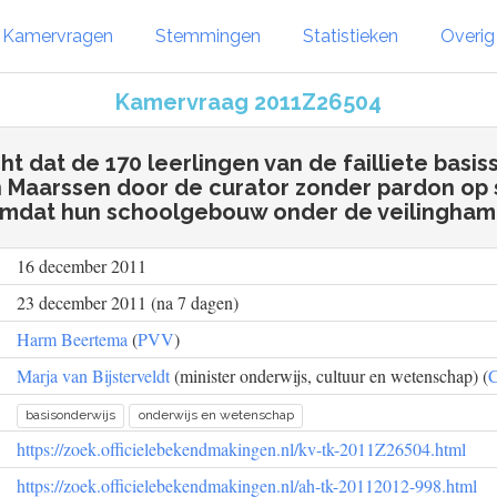
Kamervragen
Stemmingen
Statistieken
Overi
Kamervraag 2011Z26504
ht dat de 170 leerlingen van de failliete basi
 Maarssen door de curator zonder pardon op 
mdat hun schoolgebouw onder de veilingha
16 december 2011
23 december 2011 (na 7 dagen)
Harm Beertema
(
PVV
)
Marja van Bijsterveldt
(minister onderwijs, cultuur en wetenschap) (
basisonderwijs
onderwijs en wetenschap
https://zoek.officielebekendmakingen.nl/kv-tk-2011Z26504.html
https://zoek.officielebekendmakingen.nl/ah-tk-20112012-998.html