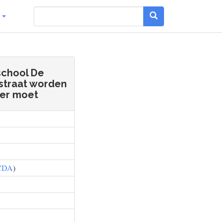
g
sschool De
straat worden
mer moet
CDA
)