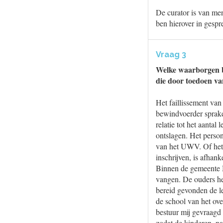
De curator is van men
ben hierover in gesp
Vraag 3
Welke waarborgen be
die door toedoen va
Het faillissement va
bewindvoerder sprake 
relatie tot het aanta
ontslagen. Het person
van het UWV. Of het 
inschrijven, is afhank
Binnen de gemeente 
vangen. De ouders he
bereid gevonden de le
de school van het ov
bestuur mij gevraagd 
zodat de kinderen, na