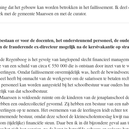
ing dat het gebouw kan worden betrokken in het faillissement. Ik deel 
rek met de gemeente Maarssen en met de curator.
staan er voor de docenten, het ondersteunend personeel, de ouder
n de frauderende ex-directeur mogelijk na de kerstvakantie op str
n de Regenboog is het gevolg van langlopend slecht financieel manageme
van een schuld van circa € 550 000 die is ontstaan door inzet van te v
l leerlingen. Omdat faillissement onvermijdelijk was, heeft de bewindvoer
eel heeft bij onmacht van de werkgever om de salarissen te betalen rech
personeel kan worden aangesteld bij het schoolbestuur waar ouders hu
elijk van dat schoolbestuur.
Maarssen is voldoende ruimte om de kinderen van de jenaplanschool d
bben een oudercollectief gevormd. Zij hebben een bestuur van een nab
erlingen op te nemen. Het overnemen van de leerlingen leidt echter tot f
ernemende bestuur, omdat deze school de kleinescholentoeslag kwijt raa
om (tijdelijke) financiële steun. Daar ben ik in dit bijzondere geval a
ar het zich laat aanzien, na de kerst in hetzelfde gebouw en volgens het