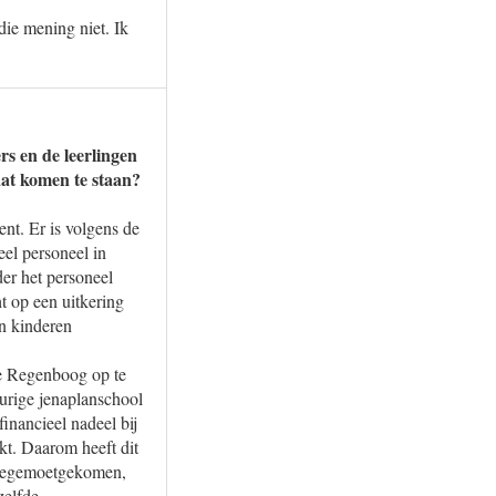
die mening niet. Ik
s en de leerlingen
aat komen te staan?
nt. Er is volgens de
eel personeel in
der het personeel
t op een uitkering
n kinderen
e Regenboog op te
urige jenaplanschool
inancieel nadeel bij
kt. Daarom heeft dit
an tegemoetgekomen,
zelfde