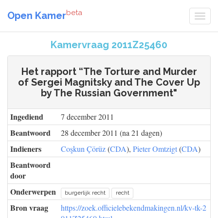
beta
Open Kamer
Kamervraag 2011Z25460
Het rapport “The Torture and Murder
of Sergei Magnitsky and The Cover Up
by The Russian Government"
Ingediend
7 december 2011
Beantwoord
28 december 2011 (na 21 dagen)
Indieners
Coşkun Çörüz
(
CDA
),
Pieter Omtzigt
(
CDA
)
Beantwoord
door
Onderwerpen
burgerlijk recht
recht
Bron vraag
https://zoek.officielebekendmakingen.nl/kv-tk-2