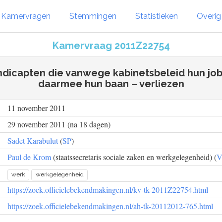
Kamervragen
Stemmingen
Statistieken
Overi
Kamervraag 2011Z22754
dicapten die vanwege kabinetsbeleid hun job
daarmee hun baan – verliezen
11 november 2011
29 november 2011 (na 18 dagen)
Sadet Karabulut
(
SP
)
Paul de Krom
(staatssecretaris sociale zaken en werkgelegenheid) (
werk
werkgelegenheid
https://zoek.officielebekendmakingen.nl/kv-tk-2011Z22754.html
https://zoek.officielebekendmakingen.nl/ah-tk-20112012-765.html