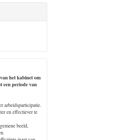
 van het kabinet om
ot een periode van
r arbeidsparticipatie.
r en effectiever te
algemene beeld,
en.
fficiënte inzet van