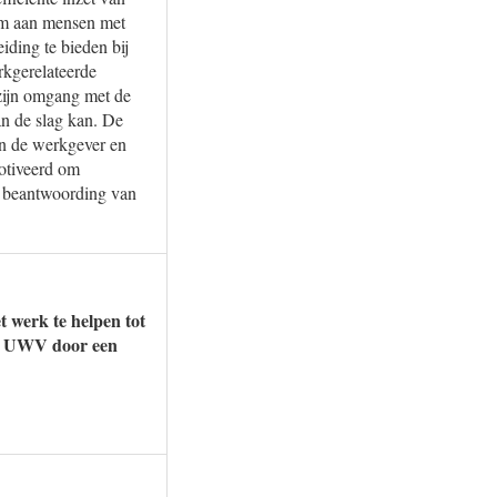
om aan mensen met
iding te bieden bij
erkgerelateerde
 zijn omgang met de
an de slag kan. De
an de werkgever en
motiveerd om
n beantwoording van
 werk te helpen tot
et UWV door een