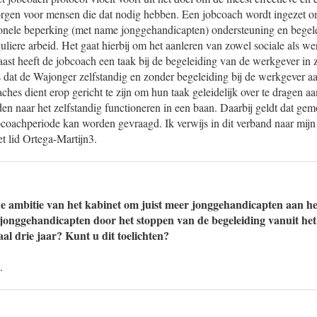
orgen voor mensen die dat nodig hebben. Een jobcoach wordt ingezet 
ionele beperking (met name jonggehandicapten) ondersteuning en begele
guliere arbeid. Het gaat hierbij om het aanleren van zowel sociale als w
ast heeft de jobcoach een taak bij de begeleiding van de werkgever in
 dat de Wajonger zelfstandig en zonder begeleiding bij de werkgever a
hes dient erop gericht te zijn om hun taak geleidelijk over te dragen a
iden naar het zelfstandig functioneren in een baan. Daarbij geldt dat ge
bcoachperiode kan worden gevraagd. Ik verwijs in dit verband naar mij
t lid Ortega-Martijn3.
e ambitie van het kabinet om juist meer jonggehandicapten aan het
 jonggehandicapten door het stoppen van de begeleiding vanuit h
l drie jaar? Kunt u dit toelichten?
.