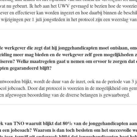
 wat nu gebeurt. Ik heb aan het UWV gevraagd te bezien hoe de voorzie
iever en effectiever kan worden ingezet en hoe daarbij binnen de besch
ijzigingen per 1 juli jongstleden in het protocol zijn een weerslag van
 de werkgever die zegt dat hij jonggehandicapten moet ontslaan, o
leiding meer mag bieden en de werkgever zelf geen mogelijkheden 
niseren? Welke maatregelen gaat u nemen om ervoor te zorgen dat 
ten gegarandeerd blijft?
antwoorden blijkt, wordt de duur van de inzet, ook na de periode van 3 
ocol jobcoach. Door dat protocol is voorzien in de mogelijkheid om gem
en afgewogen beoordeling van de diverse belangen is gewaarborgd.
k van TNO waaruit blijkt dat 80% van de jonggehandicapten aan h
n een jobcoach? Waarom is dan toch besloten om het succesvolle w
e jaar, terwijl uit onderzoek blijkt dat jonggehandicapten baat he