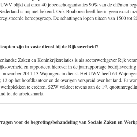
 UWV blijkt dat circa 40 jobcoachorganisaties 90% van de cliënten beg
Nederland is mij niet bekend. Ook Boaborea heeft hierin geen exact inzi
registreerde beroepsgroep. De schattingen lopen uiteen van 1500 tot 2
apten zijn in vaste dienst bij de Rijksoverheid?
nlandse Zaken en Koninkrijksrelaties is als sectorwerkgever Rijk veran
jksoverheid en rapporteert hierover in de jaarrapportage bedrijfsvoering 
 1 november 2011 13 Wajongers in dienst. Het UWV heeft 64 Wajongers
; 12 op het hoofdkantoor en de overigen verspreid over het land. Er wo
werkplekken te creëren. SZW voldoet tevens aan de 1% quotumregelin
nd tot de arbeidsmarkt.
vragen voor de begrotingsbehandeling van Sociale Zaken en Werkg