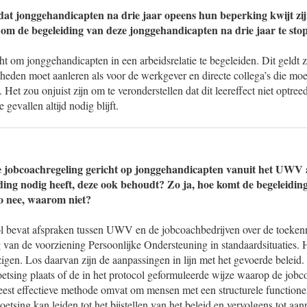
dat jonggehandicapten na drie jaar opeens hun beperking kwijt z
n om de begeleiding van deze jonggehandicapten na drie jaar te st
cht om jonggehandicapten in een arbeidsrelatie te begeleiden. Dit geldt 
heden moet aanleren als voor de werkgever en directe collega’s die moe
Het zou onjuist zijn om te veronderstellen dat dit leereffect niet optree
 gevallen altijd nodig blijft.
e jobcoachregeling gericht op jonggehandicapten vanuit het UWV 
ding nodig heeft, deze ook behoudt? Zo ja, hoe komt de begeleiding 
o nee, waarom niet?
l bevat afspraken tussen UWV en de jobcoachbedrijven over de toekenn
van de voorziening Persoonlijke Ondersteuning in standaardsituaties. He
jzigen. Los daarvan zijn de aanpassingen in lijn met het gevoerde beleid.
oetsing plaats of de in het protocol geformuleerde wijze waarop de job
est effectieve methode omvat om mensen met een structurele functione
oetsing kan leiden tot het bijstellen van het beleid en vervolgens tot aa