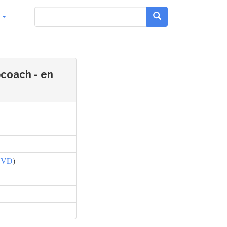
g
coach - en
VVD
)