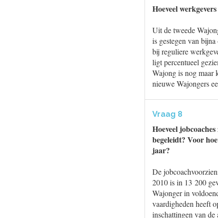
Hoeveel werkgevers 
Uit de tweede Wajong
is gestegen van bijn
bij reguliere werkge
ligt percentueel gez
Wajong is nog maar ko
nieuwe Wajongers een
Vraag 8
Hoeveel jobcoaches
begeleidt? Voor hoe
jaar?
De jobcoachvoorzienin
2010 is in 13 200 ge
Wajonger in voldoend
vaardigheden heeft o
inschattingen van de 