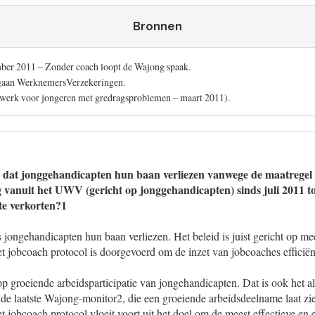
Bronnen
mber 2011 – Zonder coach loopt de Wajong spaak.
gaan WerknemersVerzekeringen.
 werk voor jongeren met gredragsproblemen – maart 2011).
k dat jonggehandicapten hun baan verliezen vanwege de maatregel
 vanuit het UWV (gericht op jonggehandicapten) sinds juli 2011 t
te verkorten?1
s jongehandicapten hun baan verliezen. Het beleid is juist gericht op mee
 jobcoach protocol is doorgevoerd om de inzet van jobcoaches efficiënte
 op groeiende arbeidsparticipatie van jongehandicapten. Dat is ook het 
n de laatste Wajong-monitor2, die een groeiende arbeidsdeelname laat zi
 jobcoach protocol vloeit voort uit het doel om de meest effectieve en e