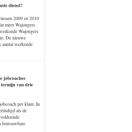
aste dienst?
n tussen 2009 en 2010
rdat meer Wajongers
l werkende Wajongers
tie. De nieuwe
lk aantal werkende
ze jobcoaches
 termijn van drie
jobcoach per klant. In
eëindigd als de
r voldoende
n betrouwbare