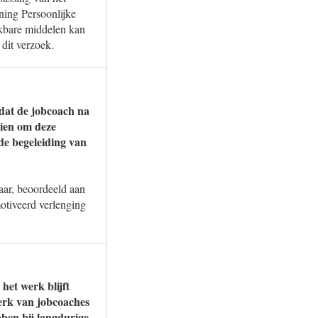
ning Persoonlijke
ikbare middelen kan
 dit verzoek.
mdat de jobcoach na
zien om deze
de begeleiding van
jaar, beoordeeld aan
otiveerd verlenging
et werk blijft
erk van jobcoaches
bben bij langdurige