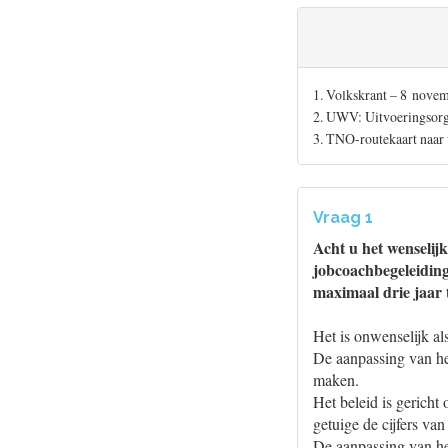
1. Volkskrant – 8 nove
2. UWV: Uitvoeringsor
3. TNO-routekaart naar
Vraag 1
Acht u het wenselij
jobcoachbegeleiding
maximaal drie jaar 
Het is onwenselijk al
De aanpassing van het
maken.
Het beleid is gericht
getuige de cijfers va
De aanpassing van het