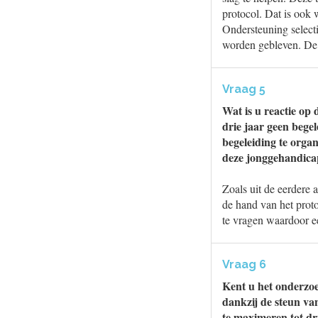
protocol. Dat is ook
Ondersteuning select
worden gebleven. De w
Vraag 5
Wat is u reactie op
drie jaar geen bege
begeleiding te orga
deze jonggehandicap
Zoals uit de eerdere 
de hand van het prot
te vragen waardoor e
Vraag 6
Kent u het onderzoe
dankzij de steun va
te maximeren tot dri