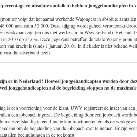
(percentage en absolute aantallen) hebben jonggehandicapten in v
monitor volgt dat het aantal werkende Wajongers in absolute aantalle
a 48 000 naar ruim 50 000. Deze stijging wordt geheel veroorzaakt doo
vers werkzaam zijn (en dus niet werkzaam in Wsw-verband). Het aanta
ien in 2010 op 24,6%. Deze gegevens betreffen de totale Wajong-popula
rt van kracht is (sinds 1 januari 2010). In dit kader is niet bekend we
 vast dienstverband heeft.
 zijn er in Nederland? Hoeveel jonggehandicapten worden door de
veel jonggehandicapten zal de begeleiding stoppen na de maximale
g is een voorziening voor de klant. UWV registreert de inzet van een 
vallen een jobcoach ingezet. De begeleiding door een jobcoach wordt b
e mate zelfstandig in een functie kan functioneren en als de werkgeve
pgedaan om de begeleiding van de jobcoach over te nemen. Er zijn gee
aantallen beëindigingen in de toekomst.