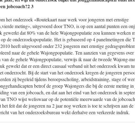
een jobcoach?2 3
ndom het onderzoek «Routekaart naar werk voor jongeren met ernstige
,vierde meting», uitgevoerd door TNO, is op een aantal punten een onj
ruk gewerkt dat 80% van de hele Wajongpopulatie zou kunnen werken me
t op de onderzoekspopulatie. Het is gebaseerd op 4 panelmetingen die 
2010 heeft uitgevoerd onder 232 jongeren met ernstige gedragsproblem
oleerd naar de gehele Wajongpopulatie. Ten aanzien van gegevens over
 van de gehele Wajongpopulatie, verwijs ik naar de tweede Wajong-m
ruk gewekt dat er een direct causaal verband uit het onderzoek kwam t
iet onderzocht. Bij de start van het onderzoek kregen de jongeren perso
erden zij begeleid tijdens beroepsscholing, arbeidstraining, stage of wer
gehandicapten betrof de groep Wajongers die bij de eerste meting in 
ding van een jobcoach, en dat aan het eind van het onderzoek in sept
an TNO wijst weliswaar op de potentiële meerwaarde van de jobcoach, 
t het feit dat de jongeren na 2 jaar nog werken is toe te schrijven aan d
ericht van het onderzoeksbureau wekt derhalve een verkeerde indruk.