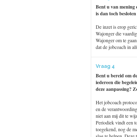
Bent u van mening 
is dan toch beslote
De inzet is erop geri
Wajonger die vaardig
Wajonger om te gaan. 
dat de jobcoach in alle
Vraag 4
Bent u bereid om d
iedereen die begelei
deze aanpassing? Z
Het jobcoach protoco
en de verantwoording 
niet aan mij dit te wi
Periodiek vindt een t
toegekend, nog de me
slag te helpen. Deze t