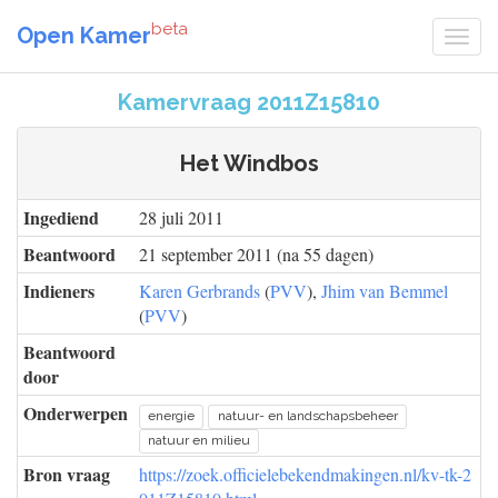
beta
Open Kamer
Kamervraag 2011Z15810
Het Windbos
Ingediend
28 juli 2011
Beantwoord
21 september 2011 (na 55 dagen)
Indieners
Karen Gerbrands
(
PVV
),
Jhim van Bemmel
(
PVV
)
Beantwoord
door
Onderwerpen
energie
natuur- en landschapsbeheer
natuur en milieu
Bron vraag
https://zoek.officielebekendmakingen.nl/kv-tk-2