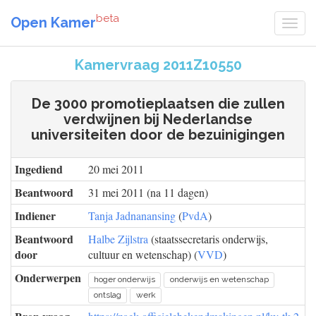
beta
Open Kamer
Kamervraag 2011Z10550
De 3000 promotieplaatsen die zullen
verdwijnen bij Nederlandse
universiteiten door de bezuinigingen
Ingediend
20 mei 2011
Beantwoord
31 mei 2011 (na 11 dagen)
Indiener
Tanja Jadnanansing
(
PvdA
)
Beantwoord
Halbe Zijlstra
(staatssecretaris onderwijs,
door
cultuur en wetenschap) (
VVD
)
Onderwerpen
hoger onderwijs
onderwijs en wetenschap
ontslag
werk