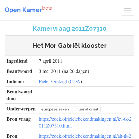
beta
Open Kamer
Kamervraag 2011Z07310
Het Mor Gabriël klooster
Ingediend
7 april 2011
Beantwoord
3 mei 2011 (na 26 dagen)
Indiener
Pieter Omtzigt
(
CDA
)
Beantwoord
door
Onderwerpen
europese zaken
internationaal
Bron vraag
https://zoek.officielebekendmakingen.nl/kv-tk-2
011Z07310.html
Bron
https://zoek.officielebekendmakingen.nl/ah-tk-2