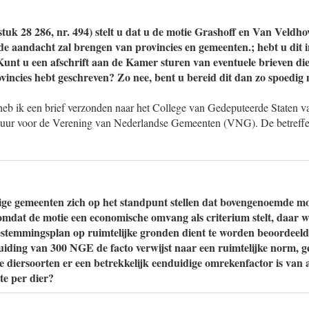
tuk 28 286, nr. 494) stelt u dat u de motie Grashoff en Van Veld
 de aandacht zal brengen van provincies en gemeenten.; hebt u dit
 Kunt u een afschrift aan de Kamer sturen van eventuele brieven di
vincies hebt geschreven? Zo nee, bent u bereid dit dan zo spoedig 
heb ik een brief verzonden naar het College van Gedeputeerde Staten va
stuur voor de Verening van Nederlandse Gemeenten (VNG). De betreffe
ige gemeenten zich op het standpunt stellen dat bovengenoemde m
, omdat de motie een economische omvang als criterium stelt, daar 
estemmingsplan op ruimtelijke gronden dient te worden beoordeeld
uiding van 300 NGE de facto verwijst naar een ruimtelijke norm, gez
e diersoorten er een betrekkelijk eenduidige omrekenfactor is van 
e per dier?