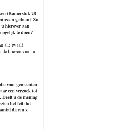
hoven (Kamerstuk 28
 intussen gedaan? Zo
e u hierover aan
mogelijk te doen?
n alle twaalf
nde brieven vindt u
otie voor gemeenten
waar een verzoek tot
. Deelt u de mening
ien het feit dat
aantal dieren x