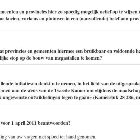
meenten en provincies hier zo spoedig mogelijk actief op te wijzen 
r koeien, varkens en pluimvee in een (aanvullende) brief aan prov
dat provincies en gemeenten hiermee een bruikbaar en voldoende 
delijke stop op de bouw van megastallen te komen?
lende initiatieven denkt u te nemen, in het licht van de uitgesprok
 komen aan de wens van de Tweede Kamer om «tijdens de maatschap
k ongewenste ontwikkelingen tegen te gaan» (Kamerstuk 28 286, nr
 voor 1 april 2011 beantwoorden?
ding van uw vragen met spoed ter hand genomen.