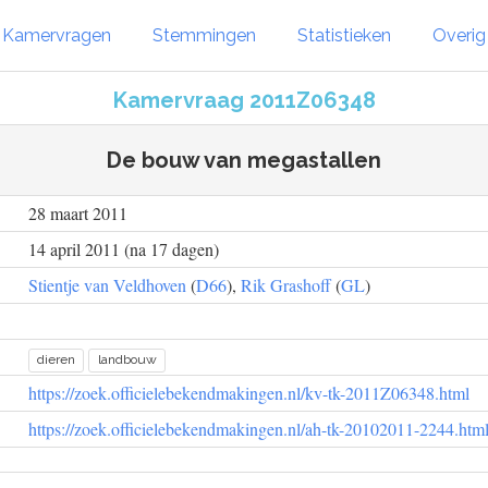
Kamervragen
Stemmingen
Statistieken
Overi
Kamervraag 2011Z06348
De bouw van megastallen
28 maart 2011
14 april 2011 (na 17 dagen)
Stientje van Veldhoven
(
D66
),
Rik Grashoff
(
GL
)
dieren
landbouw
https://zoek.officielebekendmakingen.nl/kv-tk-2011Z06348.html
https://zoek.officielebekendmakingen.nl/ah-tk-20102011-2244.htm