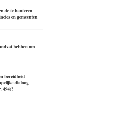
en de te hanteren
incies en gemeenten
handvat hebben om
en bereidheid
pelijke dialoog
. 494)?