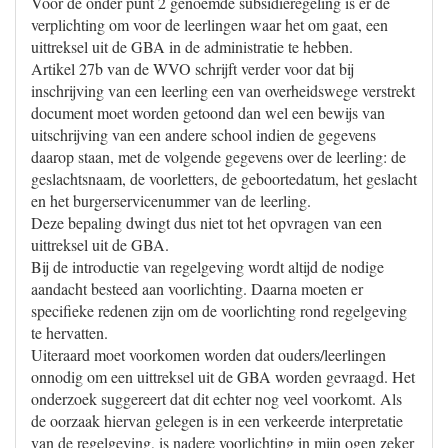
Voor de onder punt 2 genoemde subsidieregeling is er de
verplichting om voor de leerlingen waar het om gaat, een
uittreksel uit de GBA in de administratie te hebben.
Artikel 27b van de WVO schrijft verder voor dat bij
inschrijving van een leerling een van overheidswege verstrekt
document moet worden getoond dan wel een bewijs van
uitschrijving van een andere school indien de gegevens
daarop staan, met de volgende gegevens over de leerling: de
geslachtsnaam, de voorletters, de geboortedatum, het geslacht
en het burgerservicenummer van de leerling.
Deze bepaling dwingt dus niet tot het opvragen van een
uittreksel uit de GBA.
Bij de introductie van regelgeving wordt altijd de nodige
aandacht besteed aan voorlichting. Daarna moeten er
specifieke redenen zijn om de voorlichting rond regelgeving
te hervatten.
Uiteraard moet voorkomen worden dat ouders/leerlingen
onnodig om een uittreksel uit de GBA worden gevraagd. Het
onderzoek suggereert dat dit echter nog veel voorkomt. Als
de oorzaak hiervan gelegen is in een verkeerde interpretatie
van de regelgeving, is nadere voorlichting in mijn ogen zeker