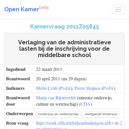
beta
Open Kamer
Kamervraag 2011Z05845
Verlaging van de administratieve
lasten bij de inschrijving voor de
middelbare school
Ingediend
22 maart 2011
Beantwoord
20 april 2011 (na 29 dagen)
Indieners
Metin Çelik
(
PvdA
),
Pierre Heijnen
(
PvdA
)
Beantwoord
Marja van Bijsterveldt
(minister onderwijs,
door
cultuur en wetenschap) (
CDA
)
Onderwerpen
onderwijs en wetenschap
voortgezet onderwijs
Bron vraag
https://zoek.officielebekendmakingen.nl/kv-tk-2